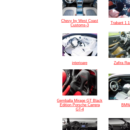
Chevy by West Coast
Trabant 1.
Customs-3
interioare
Zafira Ra
Gemballa Mirage GT Black
Edition Porsche Carrera
BM
GT-4