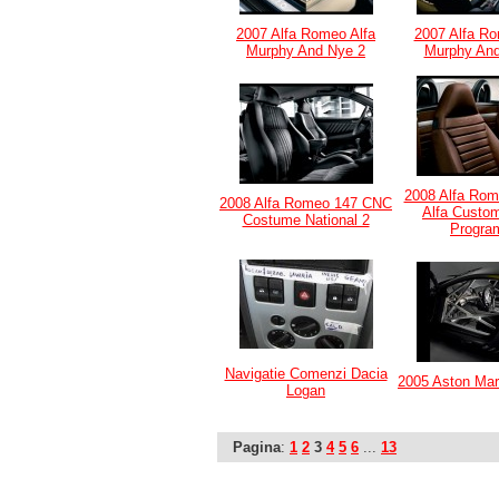
2007 Alfa Romeo Alfa
2007 Alfa Ro
Murphy And Nye 2
Murphy And
2008 Alfa Rom
2008 Alfa Romeo 147 CNC
Alfa Custom
Costume National 2
Progra
Navigatie Comenzi Dacia
2005 Aston Mar
Logan
Pagina
:
1
2
3
4
5
6
...
13