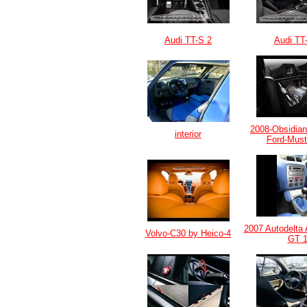
Audi TT-S 2
Audi TT
2008-Obsidia
interior
Ford-Must
2007 Autodelta
Volvo-C30 by Heico-4
GT 