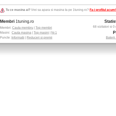
Tu ce masina ai?
Vrei sa apara si masina ta pe 1tuning.ro?
Fa-i profilul acum!
Membri
1tuning.ro
Statis
68 vizitatori si
Membri:
Cauta membru
|
Top membri
P
Masini:
Cauta masina
|
Top masini
|
Nr.1
Puncte:
Informatii
|
Reduceri si premii
Baterii