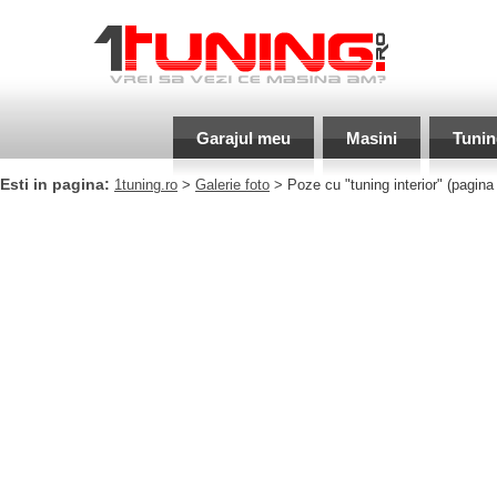
Garajul meu
Masini
Tunin
Esti in pagina:
1tuning.ro
>
Galerie foto
> Poze cu "tuning interior" (pagina