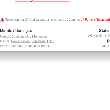
Tu ce masina ai?
Vrei sa apara si masina ta pe 1tuning.ro?
Fa-i profilul acum!
Membri
1tuning.ro
Statis
109 vizitatori si
Membri:
Cauta membru
|
Top membri
P
Masini:
Cauta masina
|
Top masini
|
Nr.1
Puncte:
Informatii
|
Reduceri si premii
Baterii