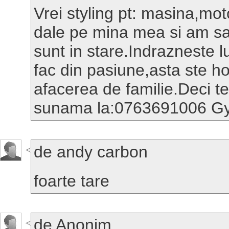
Vrei styling pt: masina,mot
dale pe mina mea si am sa-
sunt in stare.Indrazneste luc
fac din pasiune,asta ste h
afacerea de familie.Deci te-
sunama la:0763691006 Gy
de andy carbon
foarte tare
de Anonim