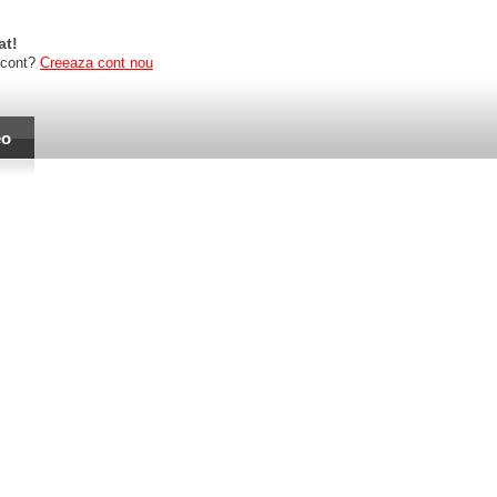
at!
 cont?
Creeaza cont nou
eo