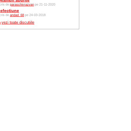
eamuri aburite
cris de
paraschivrazvan
pe 21-11-2020
efectiune
cris de
andad_68
pe 24-03-2018
vezi toate discutiile