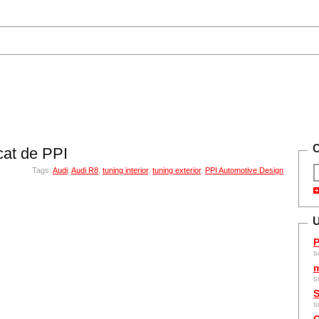
C
cat de PPI
Tags:
Audi
,
Audi R8
,
tuning interior
,
tuning exterior
,
PPI Automotive Design
U
P
s
m
s
S
s