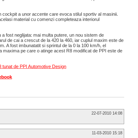
in cockpit a unor accente care evoca stilul sportiv al masinii.
n acelasi material cu comenzi completeaza interiorul
 a fost neglijata: mai multa putere, un nou sistem de
l de cai a crescut de la 420 la 460, iar cuplul maxim este de
. A fost imbunatatit si sprintul de la 0 la 100 km/h, el
a maxima pe care o atinge acest R8 modificat de PPI este de
R8 tunat de PPI Automotive Design
cebook
22-07-2010 14:08
11-03-2010 15:18