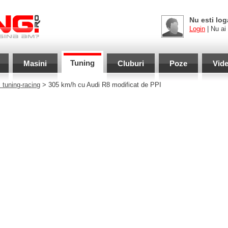
Nu esti log
Login
| Nu ai
Tuning
Masini
Cluburi
Poze
Vid
 tuning-racing
> 305 km/h cu Audi R8 modificat de PPI