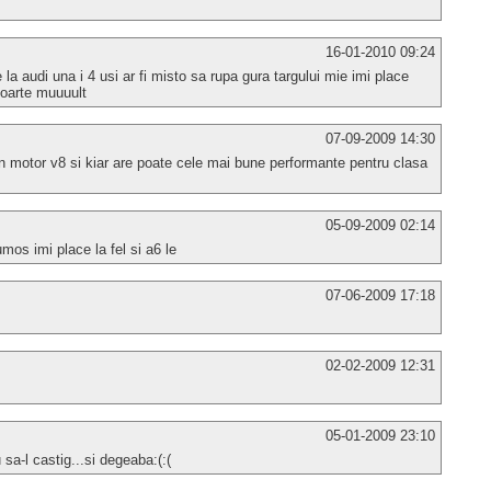
16-01-2010 09:24
e la audi una i 4 usi ar fi misto sa rupa gura targului mie imi place
foarte muuuult
07-09-2009 14:30
n motor v8 si kiar are poate cele mai bune performante pentru clasa
05-09-2009 02:14
umos imi place la fel si a6 le
07-06-2009 17:18
02-02-2009 12:31
05-01-2009 23:10
sa-l castig...si degeaba:(:(