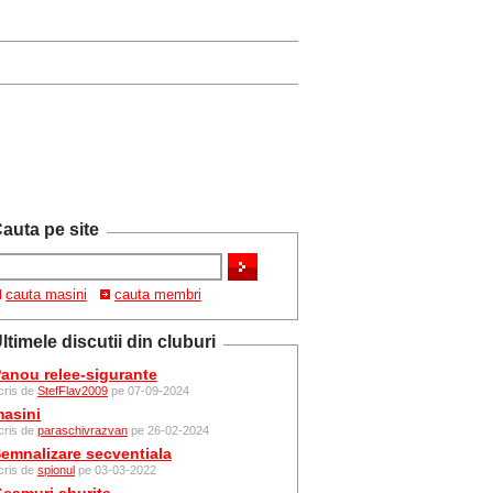
auta pe site
cauta masini
cauta membri
ltimele discutii din cluburi
anou relee-sigurante
cris de
StefFlav2009
pe 07-09-2024
asini
cris de
paraschivrazvan
pe 26-02-2024
emnalizare secventiala
cris de
spionul
pe 03-03-2022