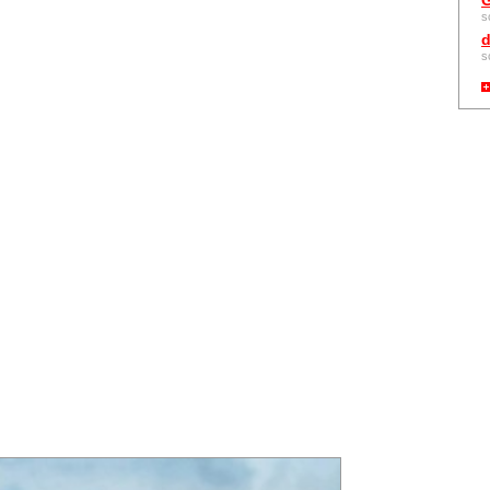
G
s
d
s