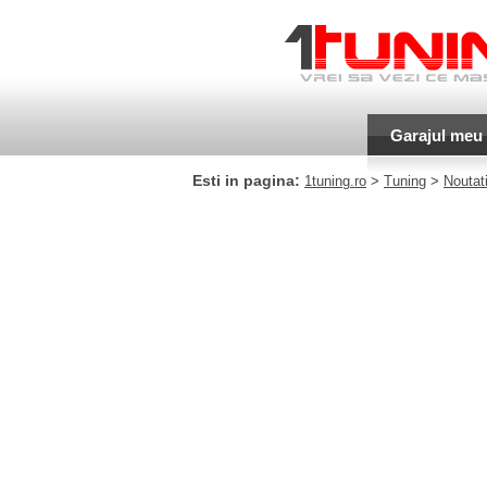
Garajul meu
Esti in pagina:
1tuning.ro
>
Tuning
>
Noutati