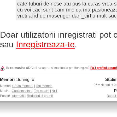
cate tuburi de nose atu pus la ea as vrea 
cu voi caci sunt cam mic da ma pasioneaza
vreti ai id de masenger dani_cirtiu mult su
Doar utilizatorii inregistrati po
sau
Inregistreaza-te
.
Tu ce masina ai?
Vrei sa apara si masina ta pe 1tuning.ro?
Fa-i profilul acum!
Membri
1tuning.ro
Statis
96 vizitatori si
Membri:
Cauta membru
|
Top membri
P
Masini:
Cauta masina
|
Top masini
|
Nr.1
Puncte:
Informatii
|
Reduceri si premii
Baterii