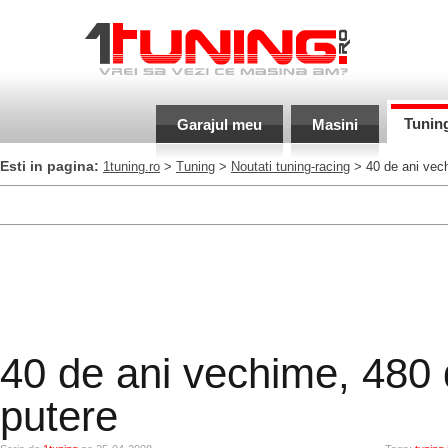
Tunin
Garajul meu
Masini
Esti in pagina:
1tuning.ro
>
Tuning
>
Noutati tuning-racing
> 40 de ani vech
40 de ani vechime, 480 
putere