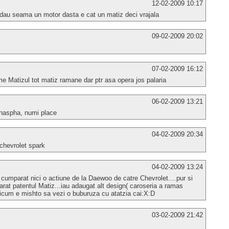
12-02-2009 10:17
dau seama un motor dasta e cat un matiz deci vrajala
09-02-2009 20:02
07-02-2009 16:12
ume Matizul tot matiz ramane dar ptr asa opera jos palaria
06-02-2009 13:21
i naspha, numi place
04-02-2009 20:34
chevrolet spark
04-02-2009 13:24
cumparat nici o actiune de la Daewoo de catre Chevrolet....pur si
rat patentul Matiz...iau adaugat alt design( caroseria a ramas
ricum e mishto sa vezi o buburuza cu atatzia cai:X:D
03-02-2009 21:42