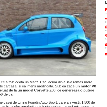
U
P
s
m
s
S
s
G
s
d
s
a ce a fost odata un Matiz. Caci acum din el n-a ramas mare
 de carcasa, si ea intens modificata. Sub ea zace
un motor V8
 preluat de la un model Corvette Z06, ce genereaza o putere
0 de cai
.
ne casei de tuning Fourdin Auto Sport, care a investit 1.500 de
pentru a ofer amatorilor de tuning extrem acest mic monstru.