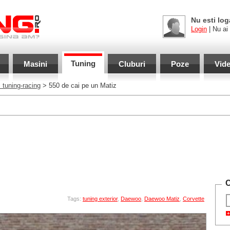
Nu esti log
Login
| Nu ai
Tuning
Masini
Cluburi
Poze
Vid
 tuning-racing
> 550 de cai pe un Matiz
C
Tags:
tuning exterior
,
Daewoo
,
Daewoo Matiz
,
Corvette