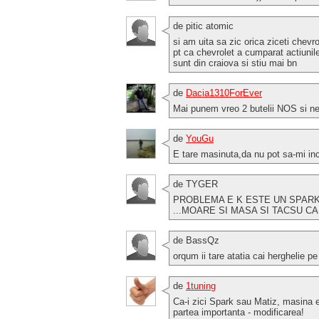
de pitic atomic
si am uita sa zic orica ziceti chev
pt ca chevrolet a cumparat actiunile
sunt din craiova si stiu mai bn
de
Dacia1310ForEver
Mai punem vreo 2 butelii NOS si ne
de
YouGu
E tare masinuta,da nu pot sa-mi inc
de TYGER
PROBLEMA E K ESTE UN SPARK ..
...MOARE SI MASA SI TACSU C
de BassQz
orqum ii tare atatia cai herghelie pe
de
1tuning
Ca-i zici Spark sau Matiz, masina e 
partea importanta - modificarea!