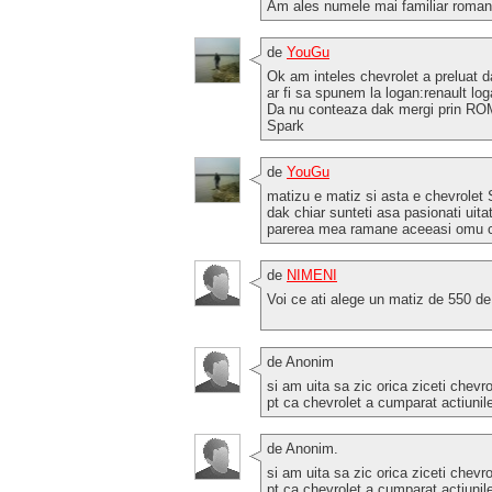
Am ales numele mai familiar romanil
de
YouGu
Ok am inteles chevrolet a preluat
ar fi sa spunem la logan:renault lo
Da nu conteaza dak mergi prin RO
Spark
de
YouGu
matizu e matiz si asta e chevrolet 
dak chiar sunteti asa pasionati uit
parerea mea ramane aceeasi omu ca
de
NIMENI
Voi ce ati alege un matiz de 550 de
de Anonim
si am uita sa zic orica ziceti chev
pt ca chevrolet a cumparat actiunil
de Anonim.
si am uita sa zic orica ziceti chev
pt ca chevrolet a cumparat actiunil