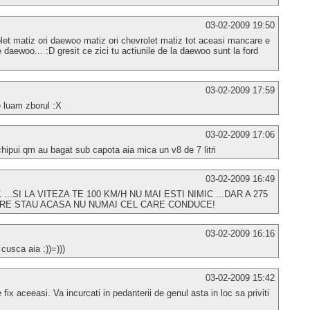
03-02-2009 19:50
rolet matiz ori daewoo matiz ori chevrolet matiz tot aceasi mancare e
 daewoo... :D gresit ce zici tu actiunile de la daewoo sunt la ford
03-02-2009 17:59
 luam zborul :X
03-02-2009 17:06
hipui qm au bagat sub capota aia mica un v8 de 7 litri
03-02-2009 16:49
.SI LA VITEZA TE 100 KM/H NU MAI ESTI NIMIC ...DAR A 275
ARE STAU ACASA NU NUMAI CEL CARE CONDUCE!
03-02-2009 16:16
 cusca aia :))=)))
03-02-2009 15:42
fix aceeasi. Va incurcati in pedanterii de genul asta in loc sa priviti