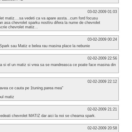
03-02-2009 01:03
olet matiz....sa vedeti ca va apare assta...cum ford focusu
an asa chevrolet sparku nosttru difera la nume de chevrolet
scrie chevrolet matiz...
03-02-2009 00:24
Spark sau Matiz e belea rau masina place la nebunie
02-02-2009 22:56
ea si el un matiz si vrea sa se mandreasca ce poate face masina din
02-02-2009 22:12
r avea ce cauta pe 1tuning.parea mea"
oul matiz
02-02-2009 21:21
vedeati chevrolet MATIZ dar aici la noi se cheama spark.
02-02-2009 20:58