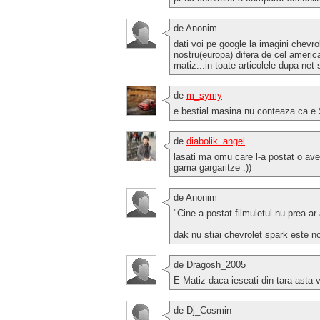
de Anonim
dati voi pe google la imagini chevr
nostru(europa) difera de cel americ
matiz...in toate articolele dupa net 
de
m_symy
e bestial masina nu conteaza ca e 
de
diabolik_angel
lasati ma omu care l-a postat o av
gama gargaritze :))
de Anonim
"Cine a postat filmuletul nu prea a
dak nu stiai chevrolet spark este n
de Dragosh_2005
E Matiz daca ieseati din tara asta 
de Dj_Cosmin