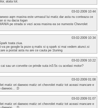
or, atata tot.
03-02-2009 10:44
 daewoo aqm masina este urmasul lui matiz.dar asta nu conteaza ce
gan si nu dacia logan
MANIA pe strada si vezi acea masina ea se numeste Chevrolet
03-02-2009 10:34
Spark toata ziua.
ati-va pe google la poze q matis si q spark si mai vedem atunci.si
re a postat asta nu are ce cauta pe 1tuning
03-02-2009 10:22
 cai sau un corvette ce prinde suta in3.5s cu acelasi motor?
03-02-2009 01:08
rolet matiz ori daewoo matiz ori chevrolet matiz tot aceasi mancare e
e daewoo... :D
03-02-2009 01:07
rolet matiz ori daewoo matiz ori chevrolet matiz tot aceasi mancare e
e daewoo... :D