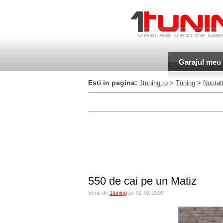
Garajul meu
Esti in pagina:
1tuning.ro
>
Tuning
>
Noutati
550 de cai pe un Matiz
Scris de
1tuning
pe 02-02-2009