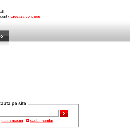
at!
 cont?
Creeaza cont nou
eo
auta pe site
cauta masini
cauta membri