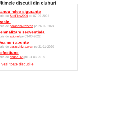
ltimele discutii din cluburi
anou relee-sigurante
cris de
StefFlav2009
pe 07-09-2024
asini
cris de
paraschivrazvan
pe 26-02-2024
emnalizare secventiala
cris de
spionul
pe 03-03-2022
eamuri aburite
cris de
paraschivrazvan
pe 21-11-2020
efectiune
cris de
andad_68
pe 24-03-2018
vezi toate discutiile