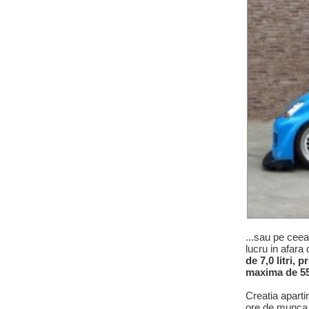
...sau pe cee
lucru in afara
de 7,0 litri,
maxima de 55
Creatia aparti
ore de munca 