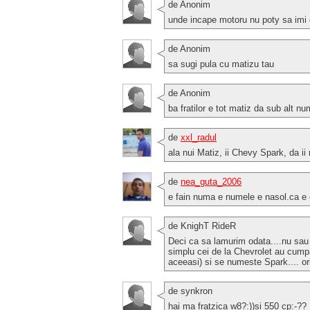
de Anonim
unde incape motoru nu poty sa imi 
de Anonim
sa sugi pula cu matizu tau
de Anonim
ba fratilor e tot matiz da sub alt n
de
xxl_radul
ala nui Matiz, ii Chevy Spark, da i
de
nea_guta_2006
e fain numa e numele e nasol.ca e 
de KnighT RideR
Deci ca sa lamurim odata....nu sau 
simplu cei de la Chevrolet au cumpa
aceeasi) si se numeste Spark.... o
de synkron
hai ma fratzica w8?:))si 550 cp:-??