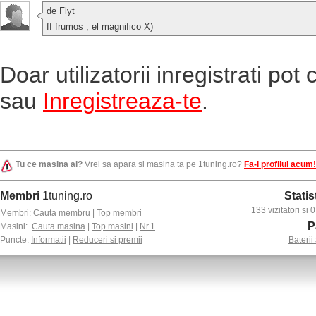
de Flyt
ff frumos , el magnifico X)
Doar utilizatorii inregistrati po
sau
Inregistreaza-te
.
Tu ce masina ai?
Vrei sa apara si masina ta pe 1tuning.ro?
Fa-i profilul acum!
Membri
1tuning.ro
Statis
133 vizitatori si
Membri:
Cauta membru
|
Top membri
P
Masini:
Cauta masina
|
Top masini
|
Nr.1
Puncte:
Informatii
|
Reduceri si premii
Baterii