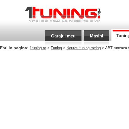
Tunin
Garajul meu
Masini
Esti in pagina:
1tuning.ro
>
Tuning
>
Noutati tuning-racing
> ABT tuneaza A