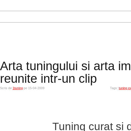
Arta tuningului si arta im
reunite intr-un clip
Scris de
1tuning
pe 15-04-2009
Tags:
tuning ex
Tuning curat si 