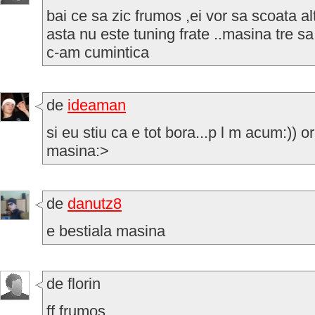
bai ce sa zic frumos ,ei vor sa scoata a
asta nu este tuning frate ..masina tre sa
c-am cumintica
de
ideaman
si eu stiu ca e tot bora...p l m acum:)) 
masina:>
de
danutz8
e bestiala masina
de florin
ff frumos