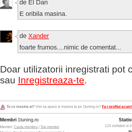
de El Dan
E oribila masina.
de
Xander
foarte frumos....nimic de comentat...
Doar utilizatorii inregistrati po
sau
Inregistreaza-te
.
Tu ce masina ai?
Vrei sa apara si masina ta pe 1tuning.ro?
Fa-i profilul acum!
Membri
1tuning.ro
Statis
124 vizitatori si
Membri:
Cauta membru
|
Top membri