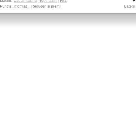
P
Masini:
Cauta masina
|
Top masini
|
Nr.1
Puncte:
Informatii
|
Reduceri si premii
Baterii