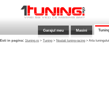
Tunin
Garajul meu
Masini
Esti in pagina:
1tuning.ro
>
Tuning
>
Noutati tuning-racing
> Arta tuningului 