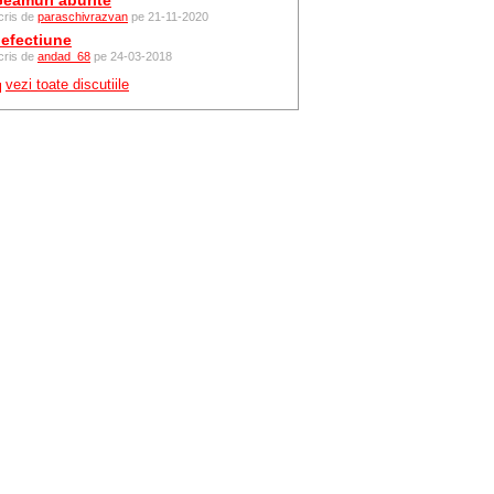
eamuri aburite
cris de
paraschivrazvan
pe 21-11-2020
efectiune
cris de
andad_68
pe 24-03-2018
vezi toate discutiile