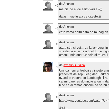
de Anonim
ma pis pe el de saith varza =))
daias muie lu ala ce citeste:))
de Anonim
este varza saitu asta sa-mi bag pn 
de Anonim
atata stiti si voi... ca la lamborghi
si asta de ai scris articolul... e ing
orasul unde sunt uzinele si muzeul.
de
excalibur_8424
Unii oameni ar trebuii sa invete e
prezentat de Top Gear, dar Clarkson 
avand in vedere ca Lamborghini nu 
ca imi pare rau domnule anonim dar
bine ca ai ramas anonim ca sa nu te
de Anonim
http://www.youtube.com/watch?v
4:41 ..