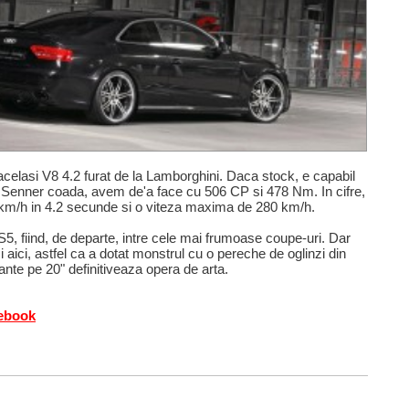
acelasi V8 4.2 furat de la Lamborghini. Daca stock, e capabil
 Senner coada, avem de'a face cu 506 CP si 478 Nm. In cifre,
0 km/h in 4.2 secunde si o viteza maxima de 280 km/h.
S5, fiind, de departe, intre cele mai frumoase coupe-uri. Dar
aici, astfel ca a dotat monstrul cu o pereche de oglinzi din
jante pe 20" definitiveaza opera de arta.
cebook