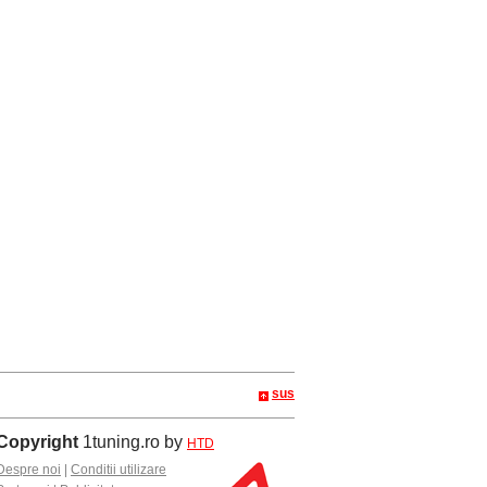
sus
Copyright
1tuning.ro by
HTD
Despre noi
|
Conditii utilizare