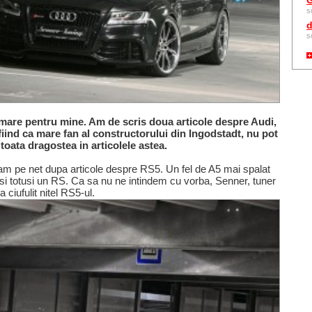
G
s
d
s
 mare pentru mine. Am de scris doua articole despre Audi,
fiind ca mare fan al constructorului din Ingodstadt, nu pot
toata dragostea in articolele astea.
fam pe net dupa articole despre RS5. Un fel de A5 mai spalat
 si totusi un RS. Ca sa nu ne intindem cu vorba, Senner, tuner
 ciufulit nitel RS5-ul.