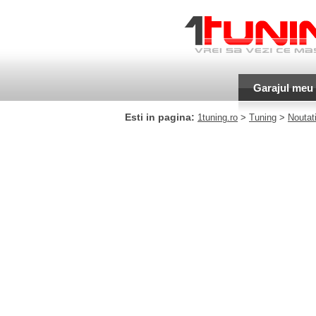
Garajul meu
Esti in pagina:
1tuning.ro
>
Tuning
>
Noutati