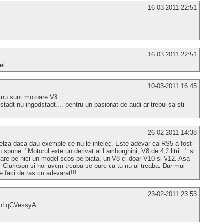
16-03-2011 22:51
16-03-2011 22:51
el
10-03-2011 16:45
ni nu sunt motoare V8.
olstadt nu ingodstadt.... pentru un pasionat de audi ar trebui sa sti
26-02-2011 14:38
ngelza daca dau exemple ce nu le inteleg. Este adevar ca RS5 a fost
spune: "Motorul este un derivat al Lamborghini, V8 de 4,2 litri..." si
are pe nici un model scos pe piata, un V8 ci doar V10 si V12. Asa
 Clarkson si noi avem treaba se pare ca tu nu ai treaba. Dar mai
 faci de ras cu adevarat!!!
23-02-2011 23:53
=fhLqCVessyA