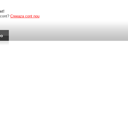
at!
 cont?
Creeaza cont nou
eo