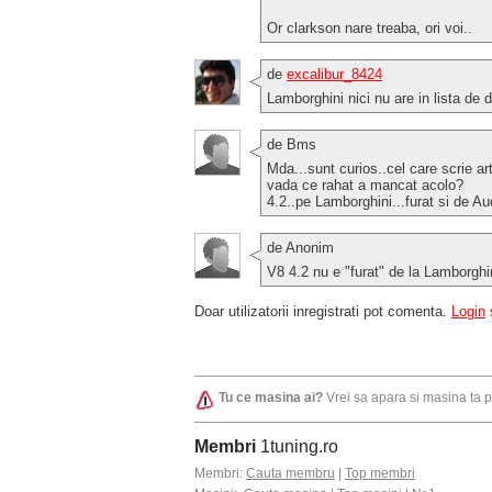
Or clarkson nare treaba, ori voi..
de
excalibur_8424
Lamborghini nici nu are in lista de 
de Bms
Mda...sunt curios..cel care scrie art
vada ce rahat a mancat acolo?
4.2..pe Lamborghini...furat si de Aud
de Anonim
V8 4.2 nu e "furat" de la Lamborghin
Doar utilizatorii inregistrati pot comenta.
Login
Tu ce masina ai?
Vrei sa apara si masina ta 
Membri
1tuning.ro
Membri:
Cauta membru
|
Top membri