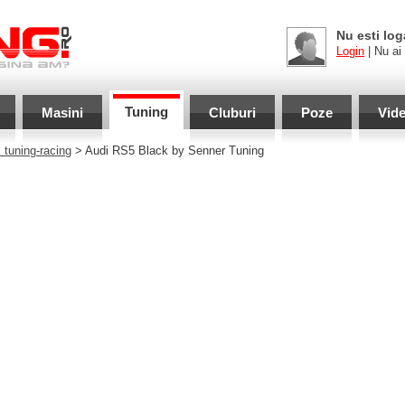
Nu esti log
Login
| Nu ai
Tuning
Masini
Cluburi
Poze
Vid
 tuning-racing
> Audi RS5 Black by Senner Tuning