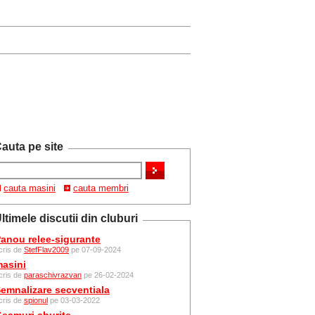
auta pe site
cauta masini
cauta membri
ltimele discutii din cluburi
anou relee-sigurante
cris de
StefFlav2009
pe 07-09-2024
asini
cris de
paraschivrazvan
pe 26-02-2024
emnalizare secventiala
cris de
spionul
pe 03-03-2022