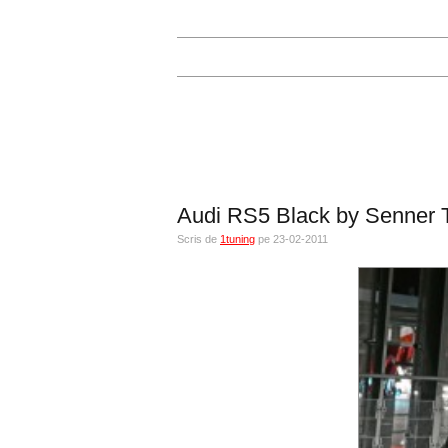
Audi RS5 Black by Senner 
Scris de
1tuning
pe 23-02-2011