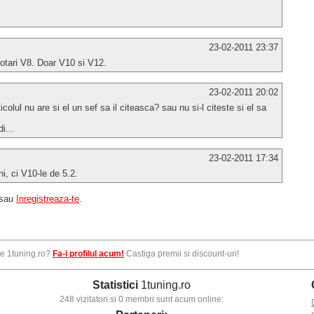
23-02-2011 23:37
dotari V8. Doar V10 si V12.
23-02-2011 20:02
icolul nu are si el un sef sa il citeasca? sau nu si-l citeste si el sa
i...
23-02-2011 17:34
i, ci V10-le de 5.2.
sau
Inregistreaza-te
.
pe 1tuning.ro?
Fa-i profilul acum!
Castiga premii si discount-uri!
Statistici
1tuning.ro
248 vizitatori si 0 membri sunt acum online: