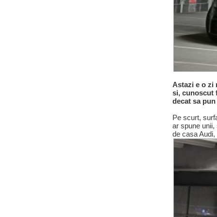
Astazi e o zi
si, cunoscut 
decat sa pun 
Pe scurt, sur
ar spune unii,
de casa Audi, a