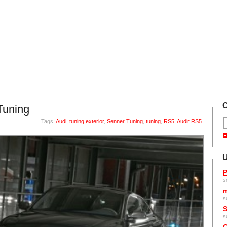
C
Tuning
Tags:
Audi
,
tuning exterior
,
Senner Tuning
,
tuning
,
RS5
,
Audir RS5
U
P
s
m
s
S
s