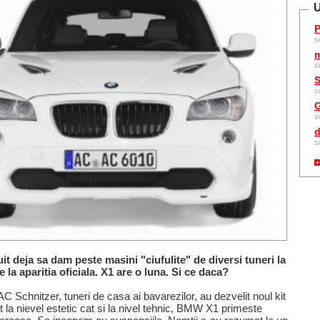
U
P
s
m
s
S
s
G
s
d
s
t deja sa dam peste masini "ciufulite" de diversi tuneri la
de la aparitia oficiala. X1 are o luna. Si ce daca?
 AC Schnitzer, tuneri de casa ai bavarezilor, au dezvelit noul kit
t la nievel estetic cat si la nivel tehnic, BMW X1 primeste