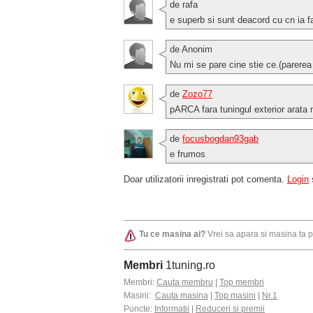
de rafa
e superb si sunt deacord cu cn ia f
de Anonim
Nu mi se pare cine stie ce.(parerea
de
Zozo77
pARCA fara tuningul exterior arata 
de
focusbogdan93gab
e frumos
Doar utilizatorii inregistrati pot comenta.
Login
Tu ce masina ai?
Vrei sa apara si masina ta 
Membri
1tuning.ro
Membri:
Cauta membru
|
Top membri
Masini:
Cauta masina
|
Top masini
|
Nr.1
Puncte:
Informatii
|
Reduceri si premii