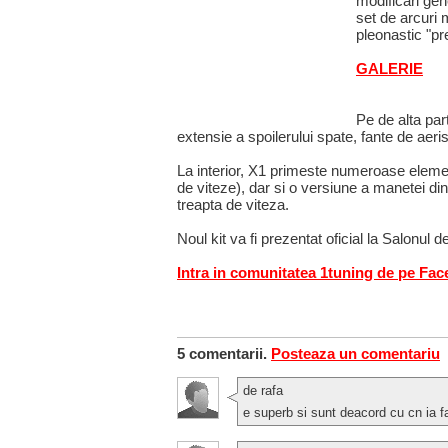
modificari ge
set de arcuri 
pleonastic "pre
GALERIE
Pe de alta par
extensie a spoilerului spate, fante de ae
La interior, X1 primeste numeroase elemen
de viteze), dar si o versiune a manetei di
treapta de viteza.
Noul kit va fi prezentat oficial la Salonul 
Intra in comunitatea 1tuning de pe Fa
5 comentarii.
Posteaza un comentariu
de rafa
e superb si sunt deacord cu cn ia f