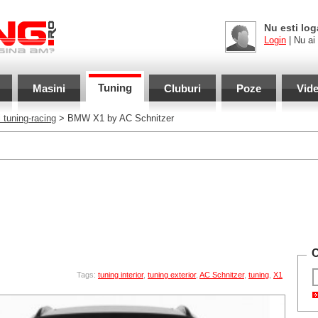
Nu esti log
Login
| Nu ai
Tuning
Masini
Cluburi
Poze
Vid
 tuning-racing
> BMW X1 by AC Schnitzer
C
Tags:
tuning interior
,
tuning exterior
,
AC Schnitzer
,
tuning
,
X1