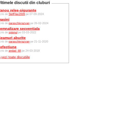
ltimele discutii din cluburi
anou relee-sigurante
cris de
StefFlav2009
pe 07-09-2024
asini
cris de
paraschivrazvan
pe 26-02-2024
emnalizare secventiala
cris de
spionul
pe 03-03-2022
eamuri aburite
cris de
paraschivrazvan
pe 21-11-2020
efectiune
cris de
andad_68
pe 24-03-2018
vezi toate discutiile