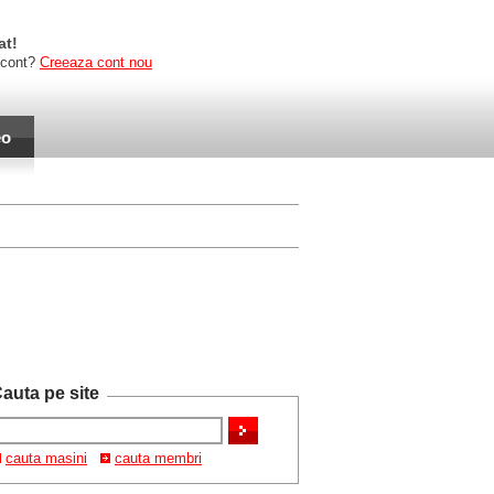
at!
 cont?
Creeaza cont nou
eo
auta pe site
cauta masini
cauta membri