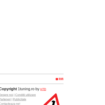
sus
Copyright
1tuning.ro by
HTD
Despre noi
|
Conditii utilizare
Parteneri
|
Publicitate
Contacteaza-ne!