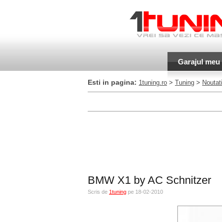
Garajul meu
Esti in pagina:
1tuning.ro
>
Tuning
>
Noutati
BMW X1 by AC Schnitzer
Scris de
1tuning
pe 18-02-2010