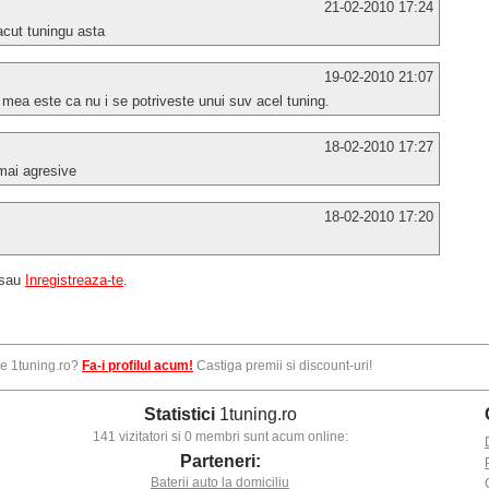
21-02-2010 17:24
acut tuningu asta
19-02-2010 21:07
 mea este ca nu i se potriveste unui suv acel tuning.
18-02-2010 17:27
mai agresive
18-02-2010 17:20
sau
Inregistreaza-te
.
pe 1tuning.ro?
Fa-i profilul acum!
Castiga premii si discount-uri!
Statistici
1tuning.ro
141 vizitatori si 0 membri sunt acum online:
Parteneri:
Baterii auto la domiciliu