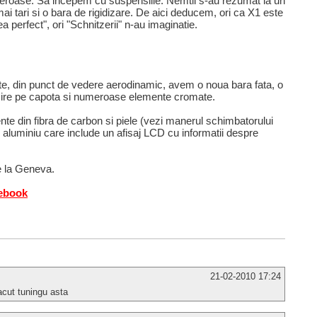
neroase. Sa incepem cu suspensiile. Nemtii s-au rezumat la un
mai tari si o bara de rigidizare. De aici deducem, ori ca X1 este
a perfect", ori "Schnitzerii" n-au imaginatie.
te, din punct de vedere aerodinamic, avem o noua bara fata, o
risire pe capota si numeroase elemente cromate.
te din fibra de carbon si piele (vezi manerul schimbatorului
n aluminiu care include un afisaj LCD cu informatii despre
de la Geneva.
cebook
21-02-2010 17:24
acut tuningu asta