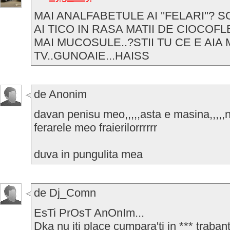
MAI ANALFABETULE AI ''FELARI''?
AI TICO IN RASA MATII DE CIOCOFL
MAI MUCOSULE..?STII TU CE E AIA
TV..GUNOAIE...HAISS
de Anonim
davan penisu meo,,,,,asta e masina,,,,,
ferarele meo fraierilorrrrrr
duva in pungulita mea
de Dj_Comn
EsTi PrOsT AnOnIm...
Dka nu iti place cumpara'ti in *** trabant