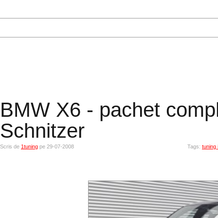
BMW X6 - pachet compl
Schnitzer
Scris de
1tuning
pe 29-07-2008
Tags:
tuning 