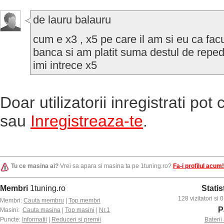
de lauru balauru
cum e x3 , x5 pe care il am si eu ca fa
banca si am platit suma destul de reped
imi intrece x5
Doar utilizatorii inregistrati po
sau
Inregistreaza-te
.
Tu ce masina ai?
Vrei sa apara si masina ta pe 1tuning.ro?
Fa-i profilul acum!
Membri
1tuning.ro
Statis
128 vizitatori si
Membri:
Cauta membru
|
Top membri
P
Masini:
Cauta masina
|
Top masini
|
Nr.1
Puncte:
Informatii
|
Reduceri si premii
Baterii