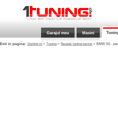
Tunin
Garajul meu
Masini
Esti in pagina:
1tuning.ro
>
Tuning
>
Noutati tuning-racing
> BMW X6 - pach