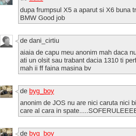
dupa frumpsul X5 a aparut si X6 buna tr
BMW Good job
de dani_cirtiu
aiaia de capu meu anonim mah daca nu it
ati un olsit sau trabant dacia 1310 ti perfec
mah ii ff faina masina bv
de
byg_boy
anonim de JOS nu are nici caruta nici b
care al cara in spate.....SOFERULEE
de
byg_boy