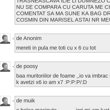
TRASNEASCAVA ILIE LI DUMNEZO CU
NU SE COMPARA CU CARUTA ME C
COMENTAT SA MA SUNE KA BAG DR
COSMIN DIN MARISEL ASTAI NR MEU
de Anonim
mereti in pula me toti cu x 6 cu tot
de poosy
baa muritoriilor de foame ,,io va imbrac i
k avetzi x6 io am x7 :P:P:P/:D
de muik