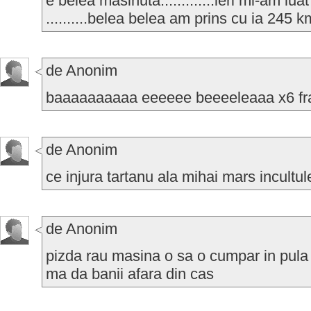
e belea masinuta.............ieri mi-am lua
..........belea belea am prins cu ia 245 km p
de Anonim
baaaaaaaaaa eeeeee beeeeleaaa x6 fr
de Anonim
ce injura tartanu ala mihai mars incultu
de Anonim
pizda rau masina o sa o cumpar in pul
ma da banii afara din cas