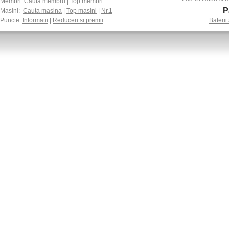
Membri:
Cauta membru
|
Top membri
P
Masini:
Cauta masina
|
Top masini
|
Nr.1
Puncte:
Informatii
|
Reduceri si premii
Baterii