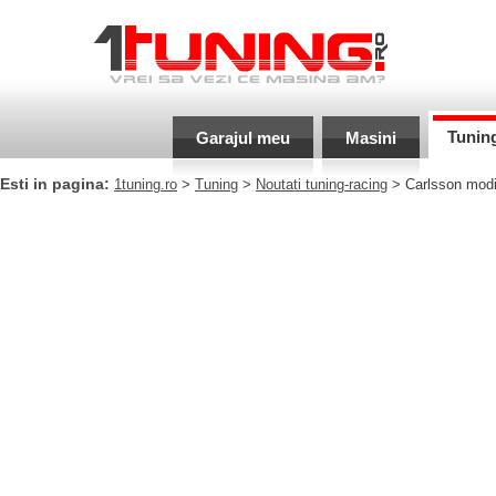
Tunin
Garajul meu
Masini
Esti in pagina:
1tuning.ro
>
Tuning
>
Noutati tuning-racing
> Carlsson modi