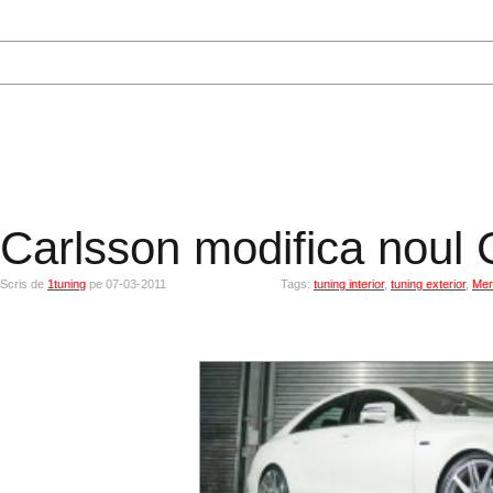
Carlsson modifica noul
Scris de
1tuning
pe 07-03-2011
Tags:
tuning interior
,
tuning exterior
,
Mer