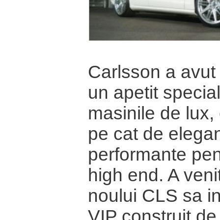
Carlsson a avut
un apetit specia
masinile de lux, 
pe cat de elegan
performante pen
high end. A venit
noului CLS sa in
VIP construit de