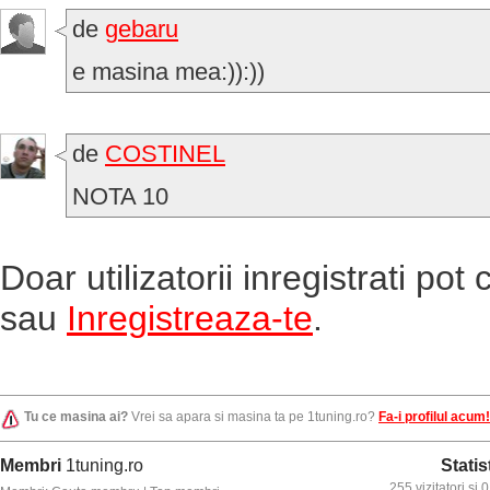
de
gebaru
e masina mea:)):))
de
COSTINEL
NOTA 10
Doar utilizatorii inregistrati po
sau
Inregistreaza-te
.
Tu ce masina ai?
Vrei sa apara si masina ta pe 1tuning.ro?
Fa-i profilul acum!
Membri
1tuning.ro
Statis
255 vizitatori si