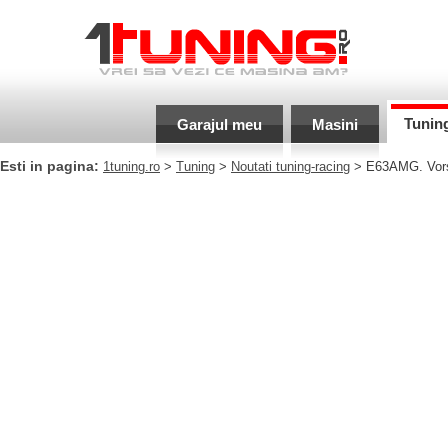
Tunin
Garajul meu
Masini
Esti in pagina:
1tuning.ro
>
Tuning
>
Noutati tuning-racing
> E63AMG. Vorst