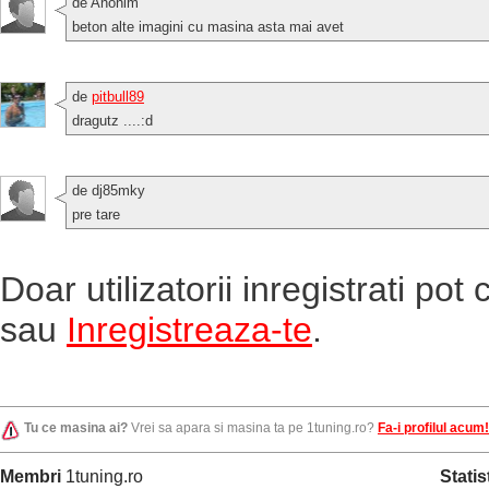
de Anonim
beton alte imagini cu masina asta mai avet
de
pitbull89
dragutz ....:d
de dj85mky
pre tare
Doar utilizatorii inregistrati po
sau
Inregistreaza-te
.
Tu ce masina ai?
Vrei sa apara si masina ta pe 1tuning.ro?
Fa-i profilul acum!
Membri
1tuning.ro
Statis