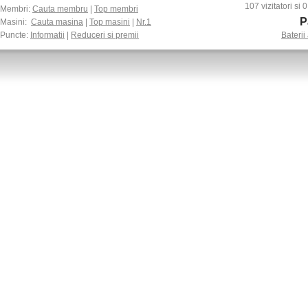
107 vizitatori si
Membri:
Cauta membru
|
Top membri
P
Masini:
Cauta masina
|
Top masini
|
Nr.1
Puncte:
Informatii
|
Reduceri si premii
Baterii