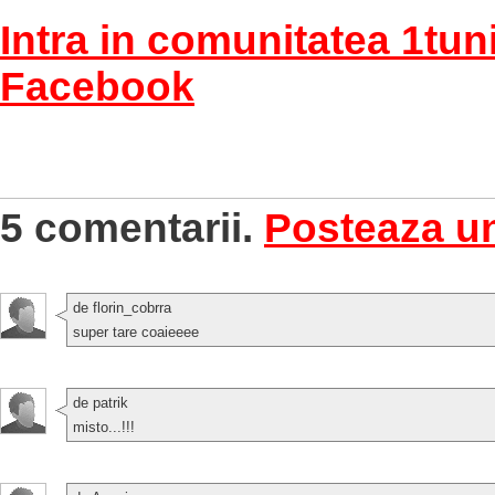
Intra in comunitatea 1tun
Facebook
5 comentarii.
Posteaza u
de florin_cobrra
super tare coaieeee
de patrik
misto...!!!