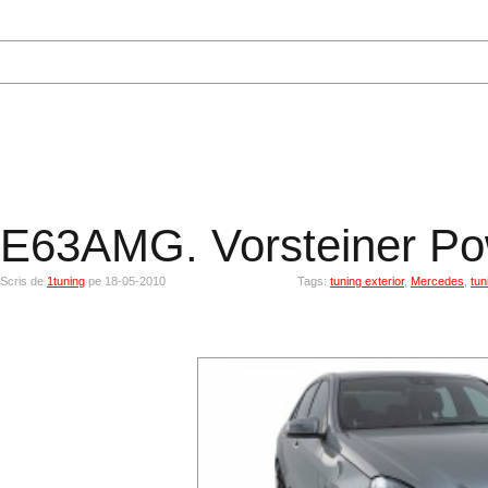
E63AMG. Vorsteiner Pow
Scris de
1tuning
pe 18-05-2010
Tags:
tuning exterior
,
Mercedes
,
tun