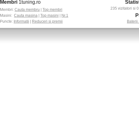
Membri
1tuning.ro
Statis
235 vizitatori si
Membri:
Cauta membru
|
Top membri
P
Masini:
Cauta masina
|
Top masini
|
Nr.1
Puncte:
Informatii
|
Reduceri si premii
Baterii