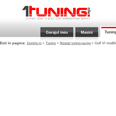
Tunin
Garajul meu
Masini
Esti in pagina:
1tuning.ro
>
Tuning
>
Noutati tuning-racing
> Golf VI modif