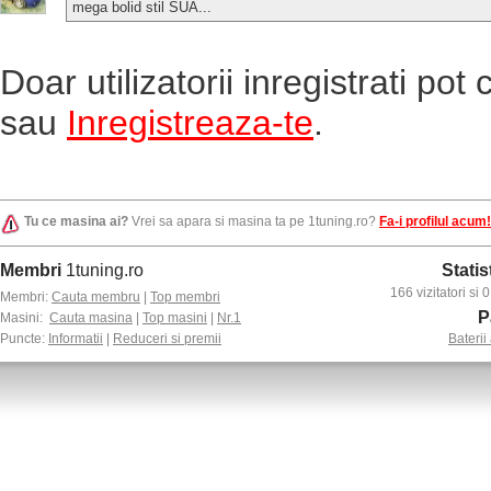
mega bolid stil SUA...
Doar utilizatorii inregistrati po
sau
Inregistreaza-te
.
Tu ce masina ai?
Vrei sa apara si masina ta pe 1tuning.ro?
Fa-i profilul acum!
Membri
1tuning.ro
Statis
166 vizitatori si
Membri:
Cauta membru
|
Top membri
P
Masini:
Cauta masina
|
Top masini
|
Nr.1
Puncte:
Informatii
|
Reduceri si premii
Baterii