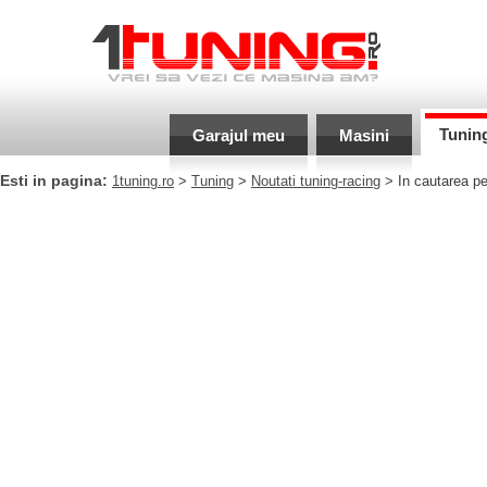
Tunin
Garajul meu
Masini
Esti in pagina:
1tuning.ro
>
Tuning
>
Noutati tuning-racing
> In cautarea pe