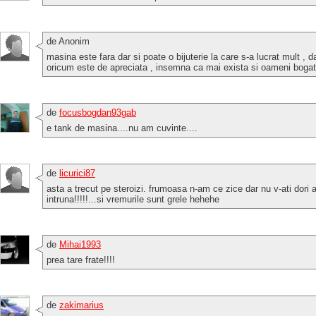
de Anonim
masina este fara dar si poate o bijuterie la care s-a lucrat mult , da
oricum este de apreciata , insemna ca mai exista si oameni bogati 
de
focusbogdan93gab
e tank de masina....nu am cuvinte....
de
licurici87
asta a trecut pe steroizi. frumoasa n-am ce zice dar nu v-ati do
intruna!!!!!...si vremurile sunt grele hehehe
de
Mihai1993
prea tare frate!!!!
de
zakimarius