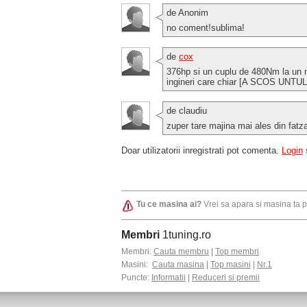
de Anonim
no coment!sublima!
de
cox
376hp si un cuplu de 480Nm la un
ingineri care chiar [A SCOS UN
de claudiu
zuper tare majina mai ales din fat
Doar utilizatorii inregistrati pot comenta.
Login
Tu ce masina ai?
Vrei sa apara si masina ta 
Membri
1tuning.ro
Membri:
Cauta membru
|
Top membri
Masini:
Cauta masina
|
Top masini
|
Nr.1
Puncte:
Informatii
|
Reduceri si premii