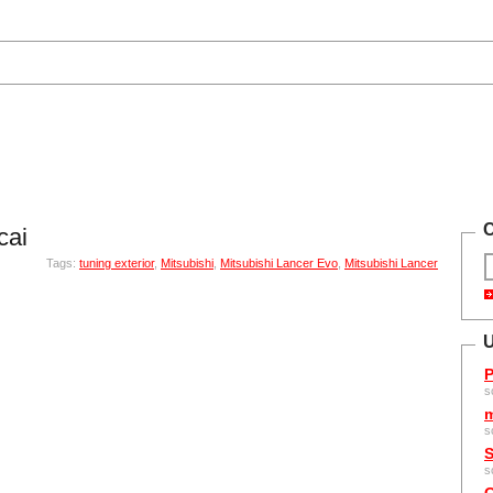
C
cai
Tags:
tuning exterior
,
Mitsubishi
,
Mitsubishi Lancer Evo
,
Mitsubishi Lancer
U
P
s
m
s
S
s