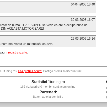
04-04-2008 18:40
30-03-2008 16:07
 motor de numai 2L? E SUPER se vede ca are o echipa buna de
TUL DIN ACEASTA MOTORIZARE]
28-03-2008 16:14
za nam mai vazut un mitsubishi ca azta
sau
Inregistreaza-te
.
pe 1tuning.ro?
Fa-i profilul acum!
Castiga premii si discount-uri!
Statistici
1tuning.ro
166 vizitatori si 0 membri sunt acum online:
Parteneri:
Baterii auto la domiciliu