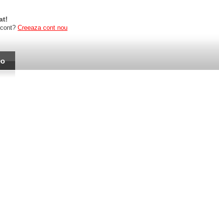
at!
 cont?
Creeaza cont nou
eo