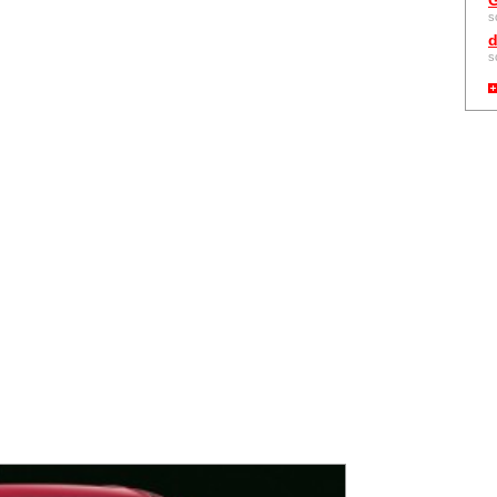
G
s
d
s