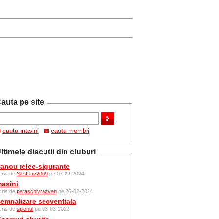
auta pe site
cauta masini
cauta membri
ltimele discutii din cluburi
anou relee-sigurante
cris de
StefFlav2009
pe 07-09-2024
asini
cris de
paraschivrazvan
pe 26-02-2024
emnalizare secventiala
cris de
spionul
pe 03-03-2022