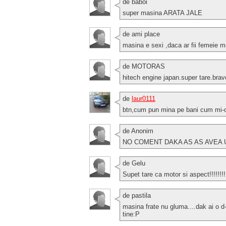
de baboi
super masina ARATA JALE
de ami place
masina e sexi ,daca ar fii femeie ma
de MOTORAS
hitech engine japan.super tare.brav
de
laur0111
btn,cum pun mina pe bani cum mi-o 
de Anonim
NO COMENT DAKA AS AS AVEA 
de Gelu
Supet tare ca motor si aspect!!!!!!!!
de pastila
masina frate nu gluma....dak ai o d
tine:P