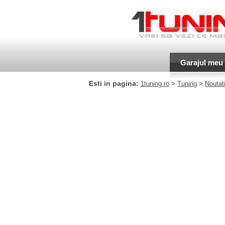
Garajul meu
Esti in pagina:
1tuning.ro
>
Tuning
>
Noutati