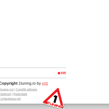
sus
Copyright
1tuning.ro by
HTD
Despre noi
|
Conditii utilizare
Parteneri
|
Publicitate
Contacteaza-ne!