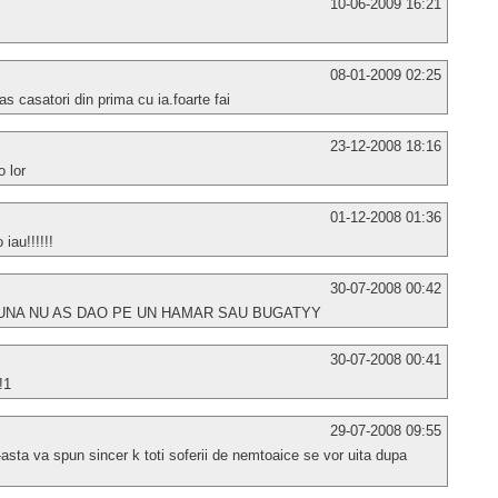
10-06-2009 16:21
08-01-2009 02:25
s casatori din prima cu ia.foarte fai
23-12-2008 18:16
o lor
01-12-2008 01:36
iau!!!!!!
30-07-2008 00:42
UNA NU AS DAO PE UN HAMAR SAU BUGATYY
30-07-2008 00:41
!1
29-07-2008 09:55
-asta va spun sincer k toti soferii de nemtoaice se vor uita dupa