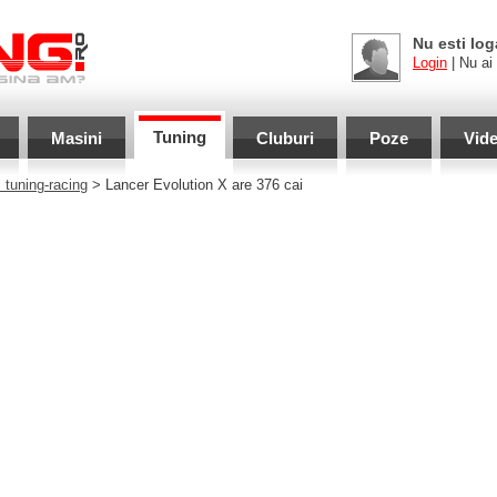
Nu esti log
Login
| Nu ai
Tuning
Masini
Cluburi
Poze
Vid
 tuning-racing
> Lancer Evolution X are 376 cai