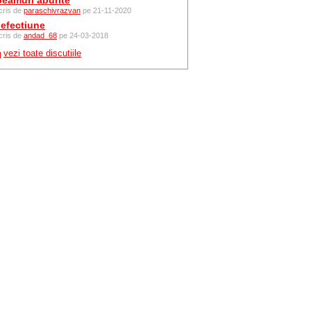
eamuri aburite
cris de
paraschivrazvan
pe 21-11-2020
efectiune
cris de
andad_68
pe 24-03-2018
vezi toate discutiile