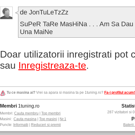
de JonTuLeTzZz
SuPeR TaRe MasHiNa . . . Am Sa Da
Una MaiNe
Doar utilizatorii inregistrati po
sau
Inregistreaza-te
.
Tu ce masina ai?
Vrei sa apara si masina ta pe 1tuning.ro?
Fa-i profilul acum!
Membri
1tuning.ro
Statis
287 vizitatori si
Membri:
Cauta membru
|
Top membri
P
Masini:
Cauta masina
|
Top masini
|
Nr.1
Puncte:
Informatii
|
Reduceri si premii
Baterii