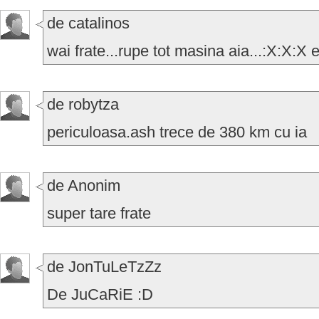
de catalinos
wai frate...rupe tot masina aia...:X:X:X e
de robytza
periculoasa.ash trece de 380 km cu ia
de Anonim
super tare frate
de JonTuLeTzZz
De JuCaRiE :D