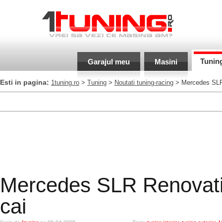
Tunin
Garajul meu
Masini
Esti in pagina:
1tuning.ro
>
Tuning
>
Noutati tuning-racing
> Mercedes SLR 
Mercedes SLR Renovati
cai