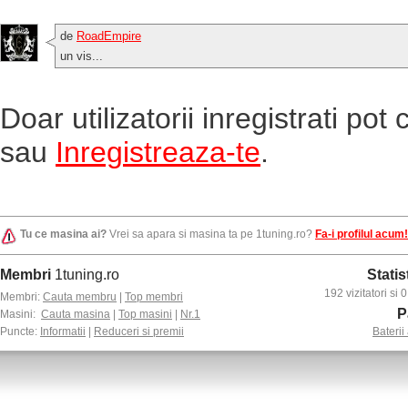
de
RoadEmpire
un vis...
Doar utilizatorii inregistrati po
sau
Inregistreaza-te
.
Tu ce masina ai?
Vrei sa apara si masina ta pe 1tuning.ro?
Fa-i profilul acum!
Membri
1tuning.ro
Statis
192 vizitatori si
Membri:
Cauta membru
|
Top membri
P
Masini:
Cauta masina
|
Top masini
|
Nr.1
Puncte:
Informatii
|
Reduceri si premii
Baterii