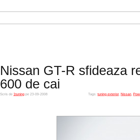
Nissan GT-R sfideaza re
600 de cai
Scris de
1tuning
pe 23-09-2008
Tags:
tuning exterior
,
Nissan
,
Pow