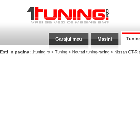
Tunin
Garajul meu
Masini
Esti in pagina:
1tuning.ro
>
Tuning
>
Noutati tuning-racing
> Nissan GT-R sf