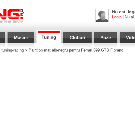
Nu esti log
Login
| Nu ai
Tuning
Masini
Cluburi
Poze
Vid
 tuning-racing
> Paintjob mat alb-negru pentru Ferrari 599 GTB Fiorano