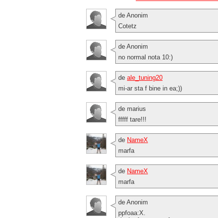
de Anonim
Cotetz
de Anonim
no normal nota 10:)
de
ale_tuning20
mi-ar sta f bine in ea;))
de marius
fffff tare!!!
de
NameX
marfa
de
NameX
marfa
de Anonim
ppfoaa:X.