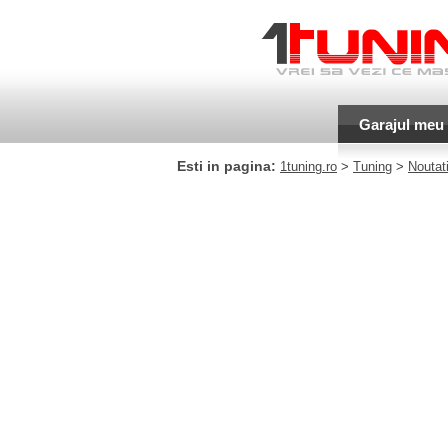
Garajul meu
Esti in pagina:
1tuning.ro
>
Tuning
>
Noutati