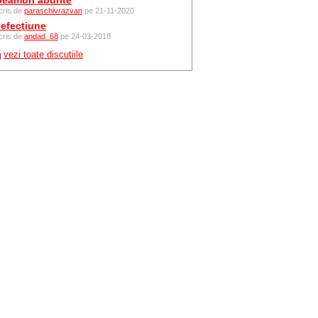
eamuri aburite
cris de
paraschivrazvan
pe 21-11-2020
efectiune
cris de
andad_68
pe 24-03-2018
vezi toate discutiile