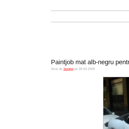
Paintjob mat alb-negru pent
Scris de
1tuning
pe 28-03-2009