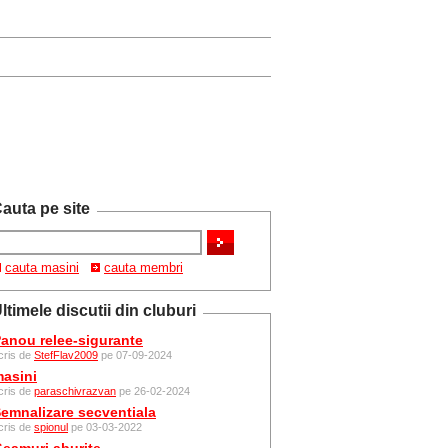
auta pe site
cauta masini
cauta membri
ltimele discutii din cluburi
anou relee-sigurante
cris de
StefFlav2009
pe 07-09-2024
asini
cris de
paraschivrazvan
pe 26-02-2024
emnalizare secventiala
cris de
spionul
pe 03-03-2022