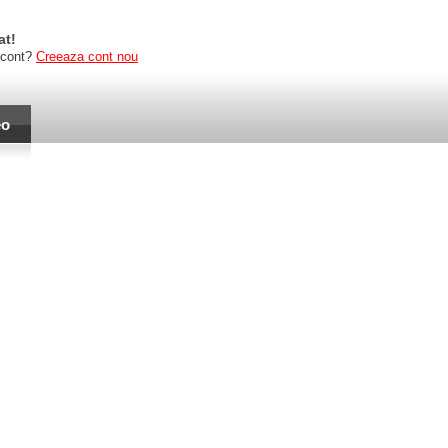
at!
 cont?
Creeaza cont nou
eo