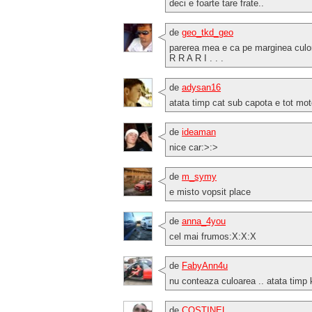
deci e foarte tare frate..
de
geo_tkd_geo
parerea mea e ca pe marginea culor
R R A R I . . .
de
adysan16
atata timp cat sub capota e tot moto
de
ideaman
nice car:>:>
de
m_symy
e misto vopsit place
de
anna_4you
cel mai frumos:X:X:X
de
FabyAnn4u
nu conteaza culoarea .. atata timp 
de
COSTINEL