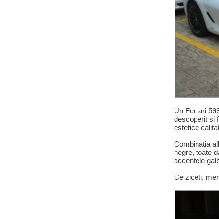
Un Ferrari 59
descoperit si 
estetice calita
Combinatia alb
negre, toate d
accentele galbe
Ce ziceti, mer