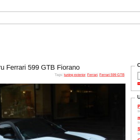
C
ru Ferrari 599 GTB Fiorano
Tags:
tuning exterior
,
Ferrari
,
Ferrari 599 GTB
U
P
s
m
s
S
s