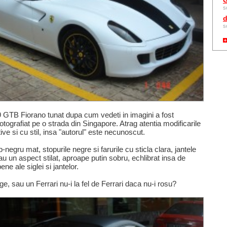
G
s
d
s
9 GTB Fiorano tunat dupa cum vedeti in imagini a fost
fotografiat pe o strada din Singapore. Atrag atentia modificarile
tive si cu stil, insa "autorul" este necunoscut.
-negru mat, stopurile negre si farurile cu sticla clara, jantele
au un aspect stilat, aproape putin sobru, echlibrat insa de
ne ale siglei si jantelor.
ge, sau un Ferrari nu-i la fel de Ferrari daca nu-i rosu?