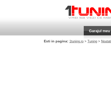
Garajul meu
Esti in pagina:
1tuning.ro
>
Tuning
>
Noutati