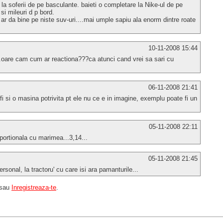
i la soferii de pe basculante. baieti o completare la Nike-ul de pe
si mileuri d p bord.
ar da bine pe niste suv-uri....mai umple sapiu ala enorm dintre roate
10-11-2008 15:44
..oare cam cum ar reactiona???ca atunci cand vrei sa sari cu
06-11-2008 21:41
 fi si o masina potrivita pt ele nu ce e in imagine, exemplu poate fi un
05-11-2008 22:11
portionala cu marimea...3,14...
05-11-2008 21:45
rsonal, la tractoru' cu care isi ara pamanturile...
sau
Inregistreaza-te
.