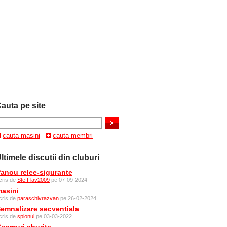
auta pe site
cauta masini
cauta membri
ltimele discutii din cluburi
anou relee-sigurante
cris de
StefFlav2009
pe 07-09-2024
asini
cris de
paraschivrazvan
pe 26-02-2024
emnalizare secventiala
cris de
spionul
pe 03-03-2022