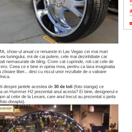
G
s
d
s
A, show-ul anual ce renueste in Las Vegas cei mai mari
ea tuningului, mii de cai putere, cele mai dezinhibate car
itati nemasurate de
bling
. Crom cat cuprinde, roti cat cele de
e zero. Ceea ce e bine in opinia mea, pentru ca lasa imaginatia
 zboare liber... desi cu riscul unor rezultate de o valoare
lnica.
ti despre jantele acestea de
30 de toli
(foto stanga) ce
 un Hummer H2 prezentat anul acesta? Ei bine, designerul e
on al celor de la Lexani, care anul trecut au prezentat o janta
foto dreapta).