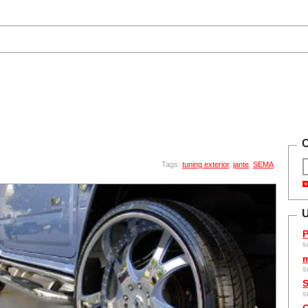
C
Tags:
tuning exterior
,
jante
,
SEMA
U
P
s
m
s
S
s