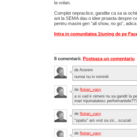
la volan.
Complet nepractice, gandite ca sa ia ochii 
ani la SEMA dau o idee proasta despre ce
pentru masini gen "all show, no go", adica
Intra in comunitatea 1tuning de pe Fa
8 comentarii.
Posteaza un comentariu
de Anonim
numai nu in rominik
de
florian_vasy
a si vad k nimeni nu sa gandit la p
mari injumatatesc performantele??? r
de
florian_vasy
"spatiu" am vrut sa zic...scuzati
de
florian_vasy