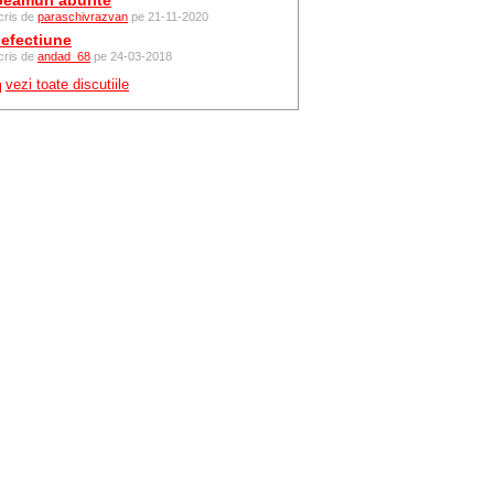
eamuri aburite
cris de
paraschivrazvan
pe 21-11-2020
efectiune
cris de
andad_68
pe 24-03-2018
vezi toate discutiile