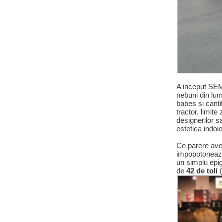
A inceput SEM
nebuni din lum
babes si cant
tractor, limit
designerilor sa
estetica indoie
Ce parere ave
impopotoneaza
un simplu epig
de
42 de toli
(