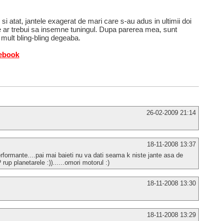
si atat, jantele exagerat de mari care s-au adus in ultimii doi
 ar trebui sa insemne tuningul. Dupa parerea mea, sunt
 mult bling-bling degeaba.
cebook
26-02-2009 21:14
18-11-2008 13:37
erformante....pai mai baieti nu va dati seama k niste jante asa de
up planetarele :))......omori motorul :)
18-11-2008 13:30
18-11-2008 13:29