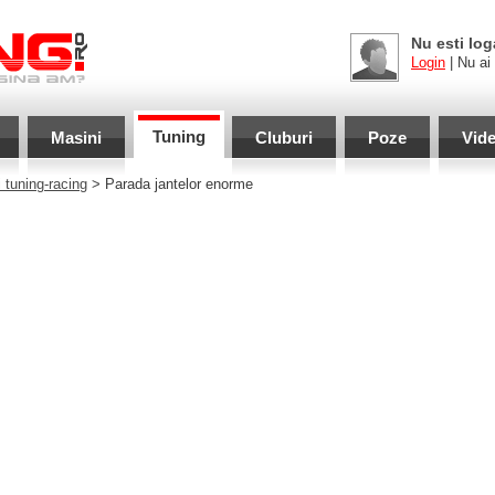
Nu esti log
Login
| Nu ai
Tuning
Masini
Cluburi
Poze
Vid
 tuning-racing
> Parada jantelor enorme