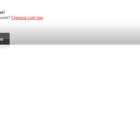
at!
 cont?
Creeaza cont nou
eo