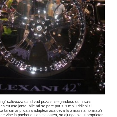
nning" saliveaza cand vad poza si se gandesc cum sa-si
a cu asa jante. Mie mi se pare pur si simplu ridicol si
t sa tai din aripi ca sa adaptezi asa ceva la o masina normala?
ce vine la pachet cu jantele astea, sa ajunga bietul proprietar