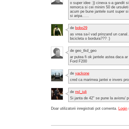
o super idee :)) cineva s-a gandit s
remorca si cei minim 50 de ursuleti 
acum pe bune jantele sunt super si 
si aripa......
de
bobo29
as vrea sa-l vad prinzand un canal
bicicleta o bordura??? :)
de geo_tkd_geo
ar putea fi ok jantele astea daca ar
Ford F200
de
yackone
cred ca marimea jantei e invers pro
de
nsl_iuli
Si janta de 42" se pune la avionu' pe
Doar utilizatorii inregistrati pot comenta.
Login