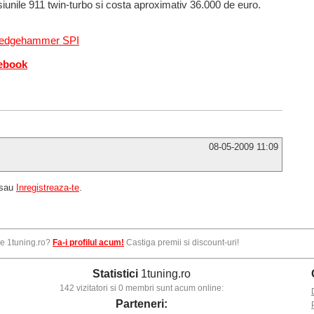
iunile 911 twin-turbo si costa aproximativ 36.000 de euro.
Sledgehammer SPI
cebook
08-05-2009 11:09
sau
Inregistreaza-te
.
pe 1tuning.ro?
Fa-i profilul acum!
Castiga premii si discount-uri!
Statistici
1tuning.ro
142 vizitatori si 0 membri sunt acum online:
Parteneri: