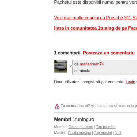
Pachetul este disponibil numai pentru vers
Vezi mai multe imagini cu Porsche 911 
Intra in comunitatea 1tuning de pe Fa
1 comentarii.
Posteaza un comentariu
de
marianman74
criminala
Doar utilizatorii inregistrati pot comenta.
Login
Tu ce masina ai?
Vrei sa apara si masina ta 
Membri
1tuning.ro
Membri:
Cauta membru
|
Top membri
Masini:
Cauta masina
|
Top masini
|
Nr.1