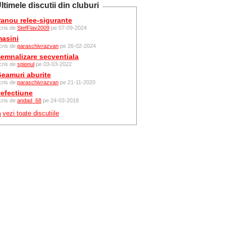
ltimele discutii din cluburi
anou relee-sigurante
cris de
StefFlav2009
pe 07-09-2024
asini
cris de
paraschivrazvan
pe 26-02-2024
emnalizare secventiala
cris de
spionul
pe 03-03-2022
eamuri aburite
cris de
paraschivrazvan
pe 21-11-2020
efectiune
cris de
andad_68
pe 24-03-2018
vezi toate discutiile