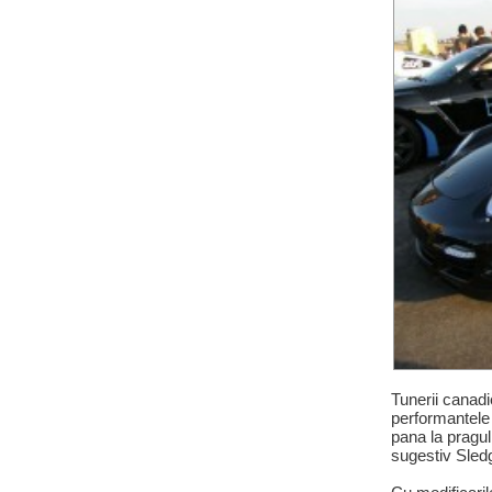
Tunerii canad
performantele
pana la pragul
sugestiv Sle