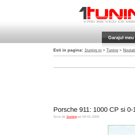
Garajul meu
Esti in pagina:
1tuning.ro
>
Tuning
>
Noutati
Porsche 911: 1000 CP si 0-
Scris de
1tuning
pe 09-01-2009