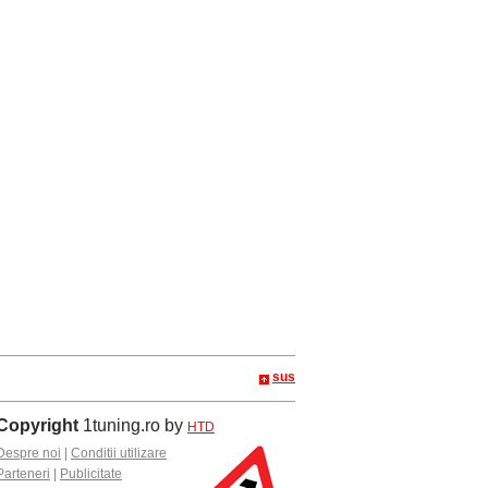
sus
Copyright
1tuning.ro by
HTD
Despre noi
|
Conditii utilizare
Parteneri
|
Publicitate