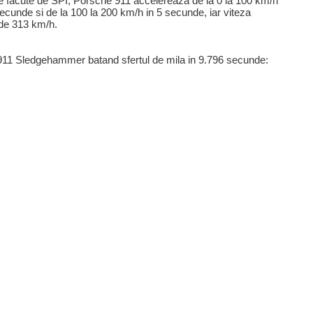
le facute de SPI, Porsche 911 accelereaza de la 0 la 100 km/h
ecunde si de la 100 la 200 km/h in 5 secunde, iar viteza
de 313 km/h.
911 Sledgehammer batand sfertul de mila in 9.796 secunde: