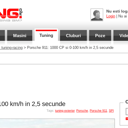
Nu esti log
Login
| Nu ai
Tuning
Masini
Cluburi
Poze
Vid
 tuning-racing
> Porsche 911: 1000 CP si 0-100 km/h in 2,5 secunde
C
100 km/h in 2,5 secunde
Tags:
tuning exterior
,
Porsche
,
Porsche 911
,
SPI