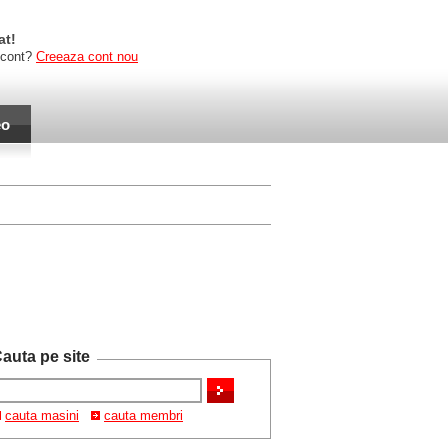
at!
 cont?
Creeaza cont nou
eo
auta pe site
cauta masini
cauta membri