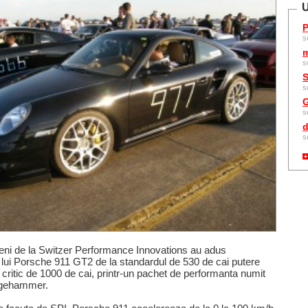
U
P
s
m
s
S
s
G
s
d
s
ieni de la Switzer Performance Innovations au adus
 lui Porsche 911 GT2 de la standardul de 530 de cai putere
 critic de 1000 de cai, printr-un pachet de performanta numit
dgehammer.