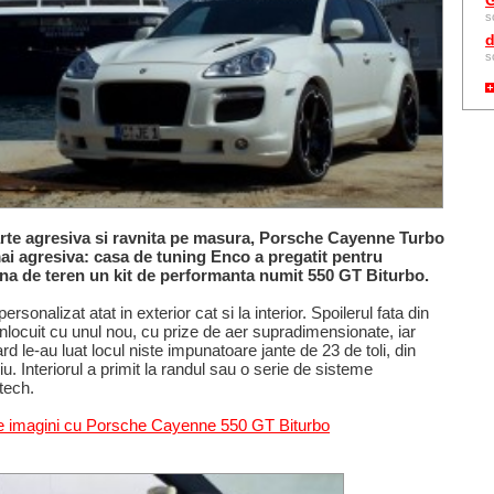
G
s
d
s
rte agresiva si ravnita pe masura, Porsche Cayenne Turbo
ai agresiva: casa de tuning Enco a pregatit pentru
na de teren un kit de performanta numit 550 GT Biturbo.
ersonalizat atat in exterior cat si la interior. Spoilerul fata din
 inlocuit cu unul nou, cu prize de aer supradimensionate, iar
rd le-au luat locul niste impunatoare jante de 23 de toli, din
iu. Interiorul a primit la randul sau o serie de sisteme
tech.
e imagini cu Porsche Cayenne 550 GT Biturbo