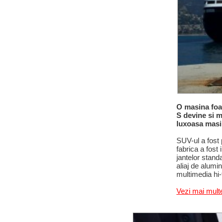
O masina foa
S devine si m
luxoasa masi
SUV-ul a fost p
fabrica a fost
jantelor standa
aliaj de alumin
multimedia hi-
Vezi mai mult