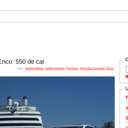
C
nco: 550 de cai
Tags:
tuning interior
,
tuning exterior
,
Porsche
,
Porsche Cayenne
,
Enco
U
P
s
m
s
S
s