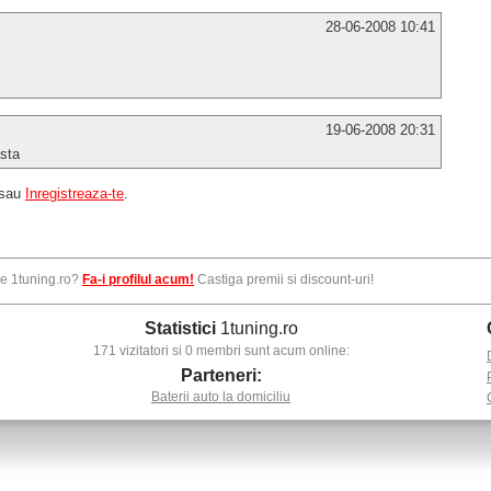
28-06-2008 10:41
19-06-2008 20:31
asta
sau
Inregistreaza-te
.
pe 1tuning.ro?
Fa-i profilul acum!
Castiga premii si discount-uri!
Statistici
1tuning.ro
171 vizitatori si 0 membri sunt acum online:
Parteneri:
Baterii auto la domiciliu