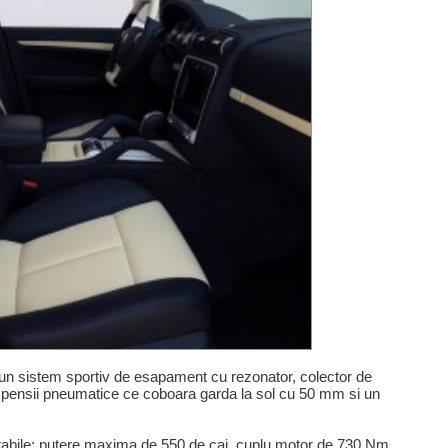
un sistem sportiv de esapament cu rezonator, colector de
uspensii pneumatice ce coboara garda la sol cu 50 mm si un
notabile: putere maxima de 550 de cai, cuplu motor de 730 Nm