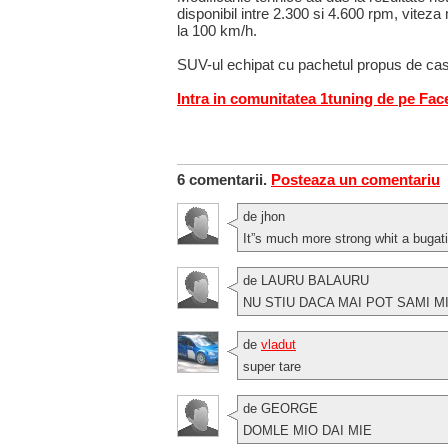
disponibil intre 2.300 si 4.600 rpm, vite
la 100 km/h.
SUV-ul echipat cu pachetul propus de cas
Intra in comunitatea 1tuning de pe Fa
6 comentarii.
Posteaza un comentariu
de jhon
It”s much more strong whit a bugati
de LAURU BALAURU
NU STIU DACA MAI POT SAMI M
de
vladut
super tare
de GEORGE
DOMLE MIO DAI MIE