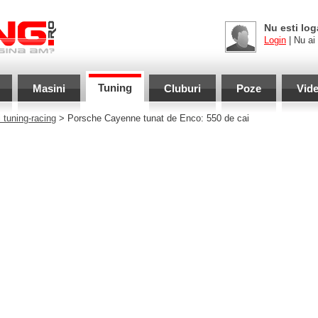
Nu esti log
Login
| Nu ai
Tuning
Masini
Cluburi
Poze
Vid
 tuning-racing
> Porsche Cayenne tunat de Enco: 550 de cai