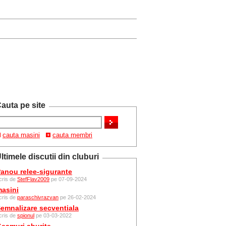
auta pe site
cauta masini
cauta membri
ltimele discutii din cluburi
anou relee-sigurante
cris de
StefFlav2009
pe 07-09-2024
asini
cris de
paraschivrazvan
pe 26-02-2024
emnalizare secventiala
cris de
spionul
pe 03-03-2022