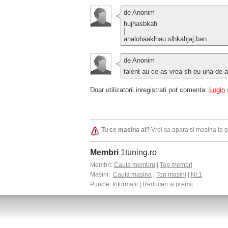
de Anonim
hujhasbkah
]
ahalohaaklhau slhkahjaj,ban
de Anonim
talent au ce as vrea sh eu una de 
Doar utilizatorii inregistrati pot comenta.
Login
Tu ce masina ai?
Vrei sa apara si masina ta 
Membri
1tuning.ro
Membri:
Cauta membru
|
Top membri
Masini:
Cauta masina
|
Top masini
|
Nr.1
Puncte:
Informatii
|
Reduceri si premii