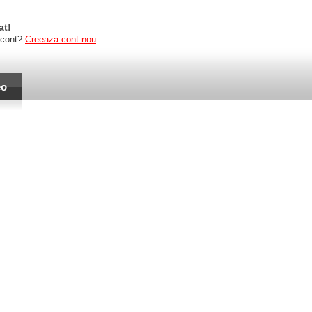
at!
 cont?
Creeaza cont nou
eo