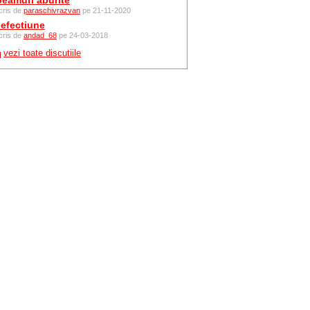
eamuri aburite
cris de
paraschivrazvan
pe 21-11-2020
efectiune
cris de
andad_68
pe 24-03-2018
vezi toate discutiile