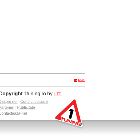
sus
Copyright
1tuning.ro by
HTD
Despre noi
|
Conditii utilizare
Parteneri
|
Publicitate
Contacteaza-ne!