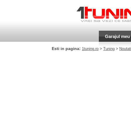
Garajul meu
Esti in pagina:
1tuning.ro
>
Tuning
>
Noutati