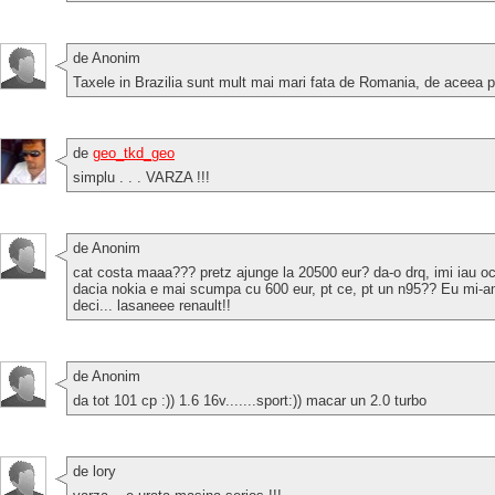
de Anonim
Taxele in Brazilia sunt mult mai mari fata de Romania, de aceea 
de
geo_tkd_geo
simplu . . . VARZA !!!
de Anonim
cat costa maaa??? pretz ajunge la 20500 eur? da-o drq, imi iau oct
dacia nokia e mai scumpa cu 600 eur, pt ce, pt un n95?? Eu mi-am
deci... lasaneee renault!!
de Anonim
da tot 101 cp :)) 1.6 16v.......sport:)) macar un 2.0 turbo
de lory