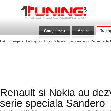
Tunin
Garajul meu
Masini
Esti in pagina:
1tuning.ro
>
Tuning
>
Noutati tuning-racing
> Renault si Nok
Renault si Nokia au dezv
serie speciala Sandero