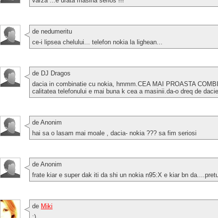
varza ...e urata masina serios !!!
de nedumeritu
ce-i lipsea chelului... telefon nokia la lighean...
de DJ Dragos
dacia in combinatie cu nokia, hmmm.CEA MAI PROASTA COMBIN
calitatea telefonului e mai buna k cea a masinii.da-o dreq de d
de Anonim
hai sa o lasam mai moale , dacia- nokia ??? sa fim seriosi
de Anonim
frate kiar e super dak iti da shi un nokia n95:X e kiar bn da....pret
de
Miki
:)