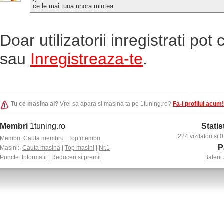
ce le mai tuna unora mintea
Doar utilizatorii inregistrati po
sau
Inregistreaza-te
.
Tu ce masina ai?
Vrei sa apara si masina ta pe 1tuning.ro?
Fa-i profilul acum!
Membri
1tuning.ro
Statis
224 vizitatori si
Membri:
Cauta membru
|
Top membri
P
Masini:
Cauta masina
|
Top masini
|
Nr.1
Puncte:
Informatii
|
Reduceri si premii
Baterii