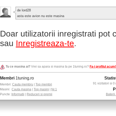
de lord28
asta este avion nu este masina
Doar utilizatorii inregistrati po
sau
Inregistreaza-te
.
Tu ce masina ai?
Vrei sa apara si masina ta pe 1tuning.ro?
Fa-i profilul acum!
Membri
1tuning.ro
Statis
91 vizitatori si
Membri:
Cauta membru
|
Top membri
P
Masini:
Cauta masina
|
Top masini
|
Nr.1
Puncte:
Informatii
|
Reduceri si premii
Baterii