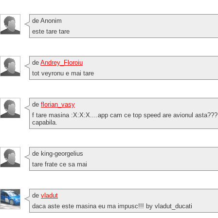
de Anonim
este tare tare
de
Andrey_Floroiu
tot veyronu e mai tare
de
florian_vasy
f tare masina :X:X:X....app cam ce top speed are avionul asta??? to
capabila.
de king-georgelius
tare frate ce sa mai
de
vladut
daca aste este masina eu ma impusc!!! by vladut_ducati