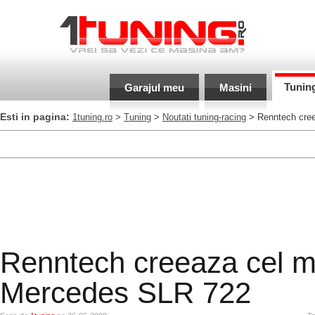
Tunin
Garajul meu
Masini
Esti in pagina:
1tuning.ro
>
Tuning
>
Noutati tuning-racing
> Renntech cree
Renntech creeaza cel ma
Mercedes SLR 722