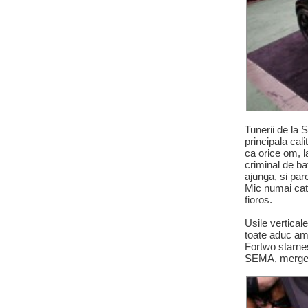
Tunerii de la 
principala cal
ca orice om, l
criminal de ba
ajunga, si par
Mic numai cat 
fioros.
Usile verticale
toate aduc ami
Fortwo starnes
SEMA, merge 