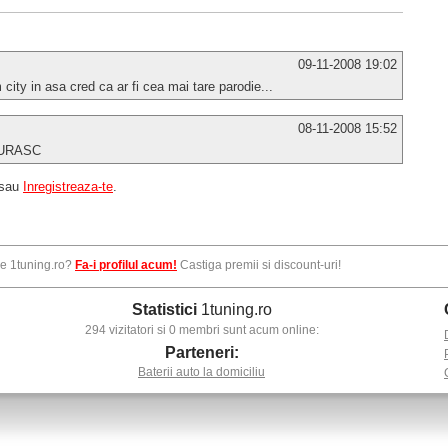
09-11-2008 19:02
ity in asa cred ca ar fi cea mai tare parodie...
08-11-2008 15:52
 URASC
sau
Inregistreaza-te
.
pe 1tuning.ro?
Fa-i profilul acum!
Castiga premii si discount-uri!
Statistici
1tuning.ro
294 vizitatori si 0 membri sunt acum online:
Parteneri:
Baterii auto la domiciliu