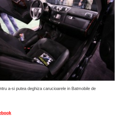
entru a-si putea deghiza carucioarele in Batmobile de
cebook