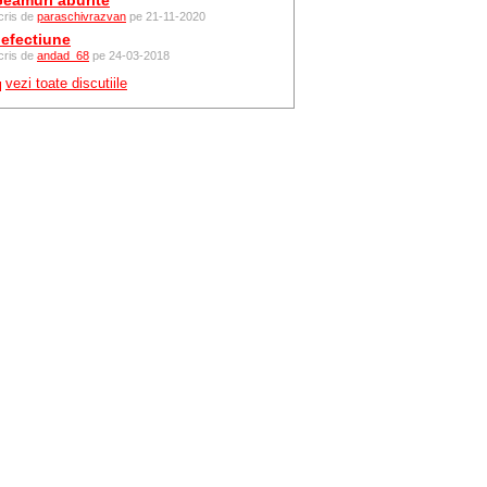
eamuri aburite
cris de
paraschivrazvan
pe 21-11-2020
efectiune
cris de
andad_68
pe 24-03-2018
vezi toate discutiile