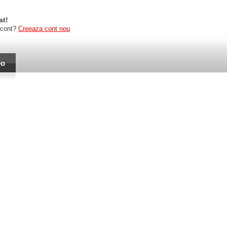
at!
 cont?
Creeaza cont nou
eo