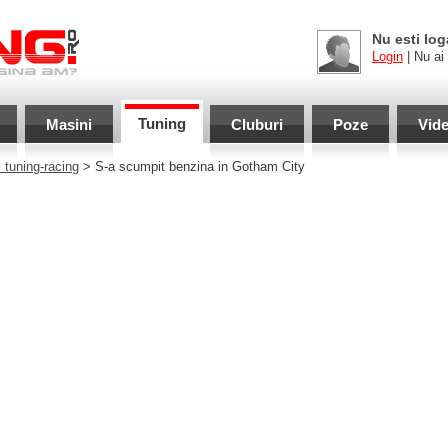
Nu esti log
Login
| Nu ai
Tuning
Masini
Cluburi
Poze
Vid
 tuning-racing
> S-a scumpit benzina in Gotham City