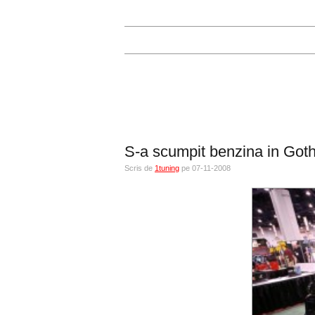
S-a scumpit benzina in Got
Scris de
1tuning
pe 07-11-2008