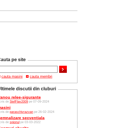
auta pe site
cauta masini
cauta membri
ltimele discutii din cluburi
anou relee-sigurante
cris de
StefFlav2009
pe 07-09-2024
asini
cris de
paraschivrazvan
pe 26-02-2024
emnalizare secventiala
cris de
spionul
pe 03-03-2022