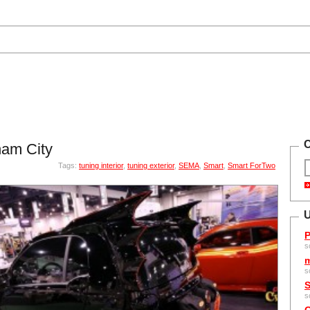
C
ham City
Tags:
tuning interior
,
tuning exterior
,
SEMA
,
Smart
,
Smart ForTwo
U
P
s
m
s
S
s