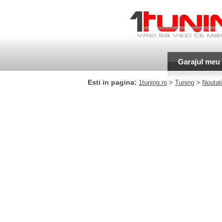
Garajul meu
Esti in pagina:
1tuning.ro
>
Tuning
>
Noutati