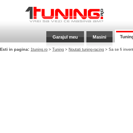
Tunin
Garajul meu
Masini
Esti in pagina:
1tuning.ro
>
Tuning
>
Noutati tuning-racing
> Sa se fi inven