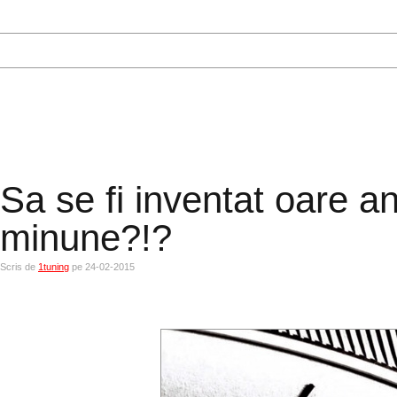
Sa se fi inventat oare a
minune?!?
Scris de
1tuning
pe 24-02-2015