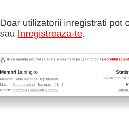
Doar utilizatorii inregistrati po
sau
Inregistreaza-te
.
Tu ce masina ai?
Vrei sa apara si masina ta pe 1tuning.ro?
Fa-i profilul acum!
Membri
1tuning.ro
Statis
247 vizitatori si
Membri:
Cauta membru
|
Top membri
P
Masini:
Cauta masina
|
Top masini
|
Nr.1
Puncte:
Informatii
|
Reduceri si premii
Baterii