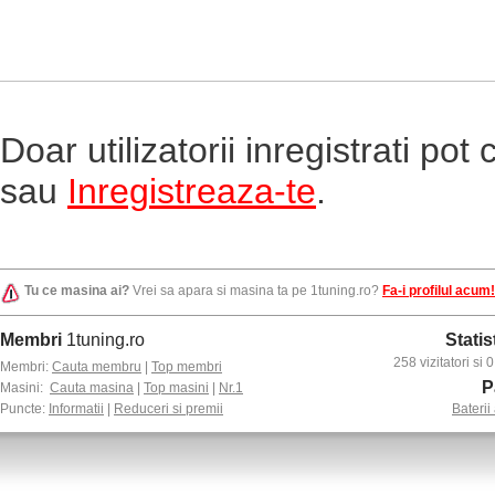
Doar utilizatorii inregistrati po
sau
Inregistreaza-te
.
Tu ce masina ai?
Vrei sa apara si masina ta pe 1tuning.ro?
Fa-i profilul acum!
Membri
1tuning.ro
Statis
258 vizitatori si
Membri:
Cauta membru
|
Top membri
P
Masini:
Cauta masina
|
Top masini
|
Nr.1
Puncte:
Informatii
|
Reduceri si premii
Baterii