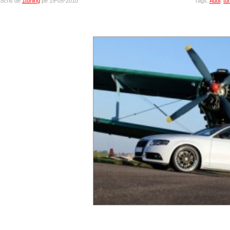
Scris de
1tuning
pe 19-05-2010
Tags:
Audi
,
tun