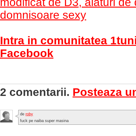
modificat de D3, alaturi de
domnisoare sexy
Intra in comunitatea 1tun
Facebook
2 comentarii.
Posteaza u
de
roby
fuck pe naiba super masina