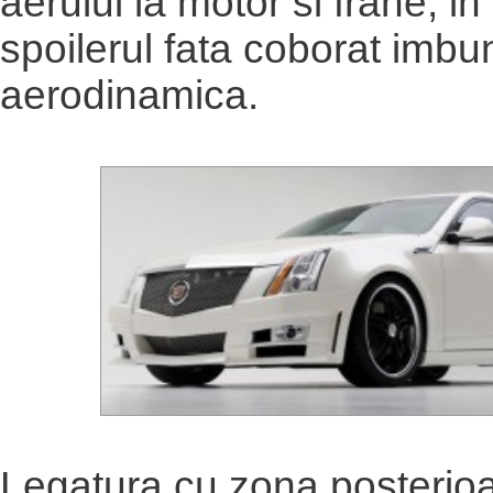
aerului la motor si frane, in
spoilerul fata coborat imbu
aerodinamica.
Legatura cu zona posterioa