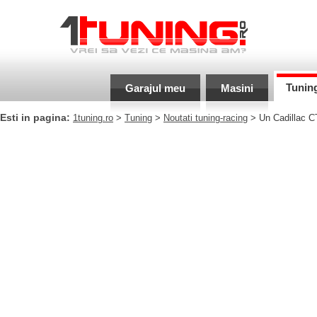
Tunin
Garajul meu
Masini
Esti in pagina:
1tuning.ro
>
Tuning
>
Noutati tuning-racing
> Un Cadillac CT