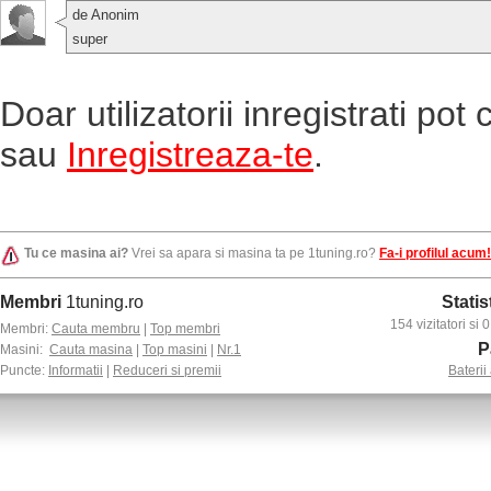
de Anonim
super
Doar utilizatorii inregistrati po
sau
Inregistreaza-te
.
Tu ce masina ai?
Vrei sa apara si masina ta pe 1tuning.ro?
Fa-i profilul acum!
Membri
1tuning.ro
Statis
154 vizitatori si
Membri:
Cauta membru
|
Top membri
P
Masini:
Cauta masina
|
Top masini
|
Nr.1
Puncte:
Informatii
|
Reduceri si premii
Baterii