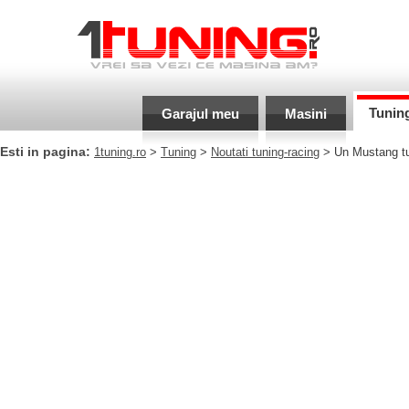
Tunin
Garajul meu
Masini
Esti in pagina:
1tuning.ro
>
Tuning
>
Noutati tuning-racing
> Un Mustang tun