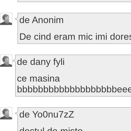
de Anonim
De cind eram mic imi dore
de dany fyli
ce masina
bbbbbbbbbbbbbbbbbbbeeeee
de Yo0nu7zZ