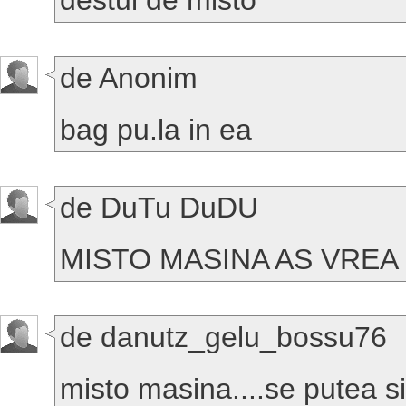
destul de misto
de Anonim
bag pu.la in ea
de DuTu DuDU
MISTO MASINA AS VREA 
de danutz_gelu_bossu76
misto masina....se putea si