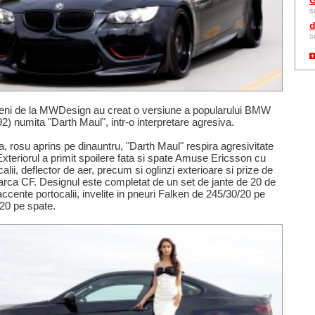
G
s
d
s
ieni de la MWDesign au creat o versiune a popularului BMW
 numita "Darth Maul", intr-o interpretare agresiva.
, rosu aprins pe dinauntru, "Darth Maul" respira agresivitate
. Exteriorul a primit spoilere fata si spate Amuse Ericsson cu
alii, deflector de aer, precum si oglinzi exterioare si prize de
arca CF. Designul este completat de un set de jante de 20 de
 accente portocalii, invelite in pneuri Falken de 245/30/20 pe
/20 pe spate.