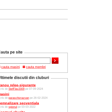
auta pe site
cauta masini
cauta membri
ltimele discutii din cluburi
anou relee-sigurante
cris de
StefFlav2009
pe 07-09-2024
asini
cris de
paraschivrazvan
pe 26-02-2024
emnalizare secventiala
cris de
spionul
pe 03-03-2022