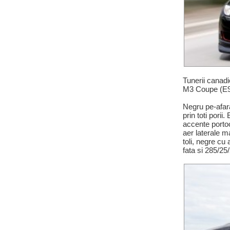
Tunerii canad
M3 Coupe (E92)
Negru pe-afara
prin toti porii
accente portoc
aer laterale m
toli, negre cu
fata si 285/25