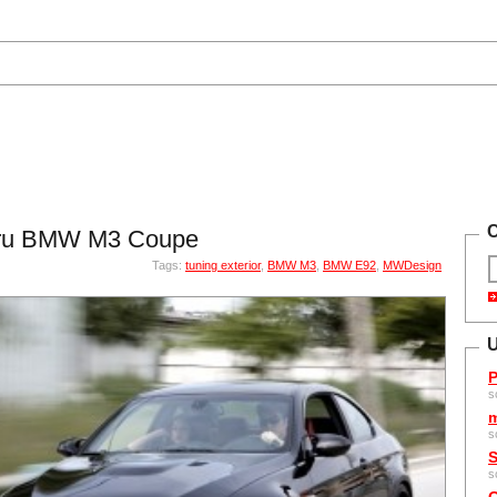
C
ntru BMW M3 Coupe
Tags:
tuning exterior
,
BMW M3
,
BMW E92
,
MWDesign
U
P
s
m
s
S
s