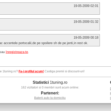
19-05-2009 02:01
19-05-2009 01:32
19-05-2009 00:18
 accentele portocalii,de pe spoilere sh de pe jenti,in rest ok.
sau
Inregistreaza-te
.
pe 1tuning.ro?
Fa-i profilul acum!
Castiga premii si discount-uri!
Statistici
1tuning.ro
162 vizitatori si 0 membri sunt acum online:
Parteneri:
Baterii auto la domiciliu