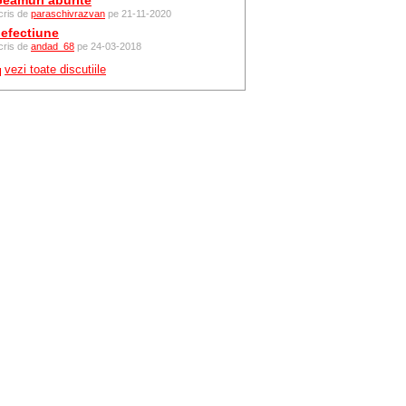
eamuri aburite
cris de
paraschivrazvan
pe 21-11-2020
efectiune
cris de
andad_68
pe 24-03-2018
vezi toate discutiile