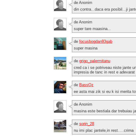
de Anonim
din contra...daca era posibil...ji jant
de Anonim
super tare maasina...
de
focusbogdan93gab
super masina
de
grigo_palermitanu
cred ca i se potriveau niste jante u
impresia de tanc in rest e adevarat
de
BassQz
ee asta mai zik si eu k isi merita to
de Anonim
masina este bestiala dar trebuiau j
de
sorin_28
nu imi plac jantele,in rest.....crima