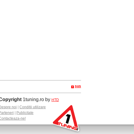
sus
Copyright
1tuning.ro by
HTD
Despre noi
|
Conditii utilizare
Parteneri
|
Publicitate
Contacteaza-ne!