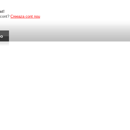
at!
 cont?
Creeaza cont nou
eo