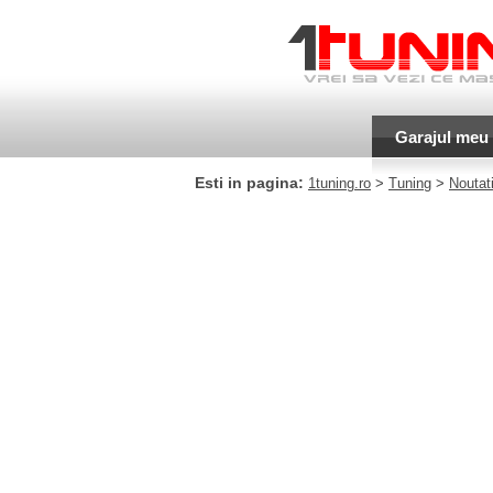
Garajul meu
Esti in pagina:
1tuning.ro
>
Tuning
>
Noutati