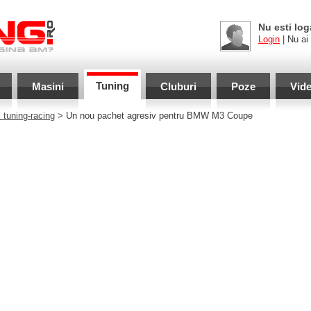
Nu esti log
Login
| Nu ai
Tuning
Masini
Cluburi
Poze
Vid
 tuning-racing
> Un nou pachet agresiv pentru BMW M3 Coupe