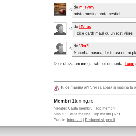
de
m_symy
misto masina arata bestial
de
DVirus
ii zice darth maul cu un rost viorel
de
Vior3l
Superba masina,dar totusi nu.mi plac
Doar utilizatorii inregistrati pot comenta.
Login
Tu ce masina ai?
Vrei sa apara si masina ta 
Membri
1tuning.ro
Membri:
Cauta membru
|
Top membri
Masini:
Cauta masina
|
Top masini
|
Nr.1
Puncte:
Informatii
|
Reduceri si premii