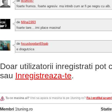
de
licurici87
foarte frumos. foarte agresiv. ma intreb cum ar fi pe negru cu alb.
de
Mihai1993
foarte tare....imi place masina!
de
focusbogdan93gab
e dragutzica
Doar utilizatorii inregistrati po
sau
Inregistreaza-te
.
Tu ce masina ai?
Vrei sa apara si masina ta pe 1tuning.ro?
Fa-i profilul acum!
Membri
1tuning.ro
Statis