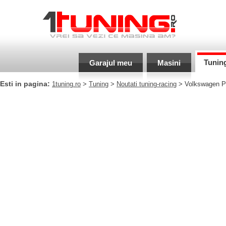
Tunin
Garajul meu
Masini
Esti in pagina:
1tuning.ro
>
Tuning
>
Noutati tuning-racing
> Volkswagen Po