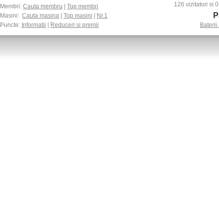
126 vizitatori si
Membri:
Cauta membru
|
Top membri
P
Masini:
Cauta masina
|
Top masini
|
Nr.1
Puncte:
Informatii
|
Reduceri si premii
Baterii