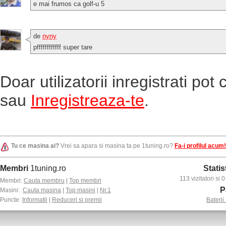
e mai frumos ca golf-u 5
de
nyny
pffffffffffff super tare
Doar utilizatorii inregistrati po
sau
Inregistreaza-te
.
Tu ce masina ai?
Vrei sa apara si masina ta pe 1tuning.ro?
Fa-i profilul acum!
Membri
1tuning.ro
Statis
113 vizitatori si
Membri:
Cauta membru
|
Top membri
P
Masini:
Cauta masina
|
Top masini
|
Nr.1
Puncte:
Informatii
|
Reduceri si premii
Baterii