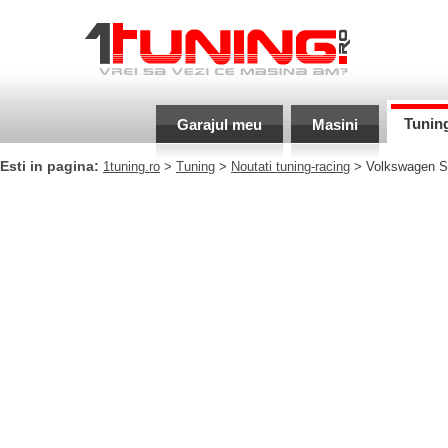
Tunin
Garajul meu
Masini
Esti in pagina:
1tuning.ro
>
Tuning
>
Noutati tuning-racing
> Volkswagen Scir