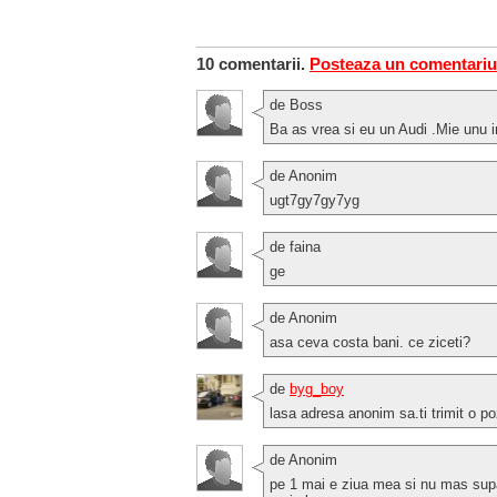
10 comentarii.
Posteaza un comentariu
de Boss
Ba as vrea si eu un Audi .Mie unu im
de Anonim
ugt7gy7gy7yg
de faina
ge
de Anonim
asa ceva costa bani. ce ziceti?
de
byg_boy
lasa adresa anonim sa.ti trimit o p
de Anonim
pe 1 mai e ziua mea si nu mas supar