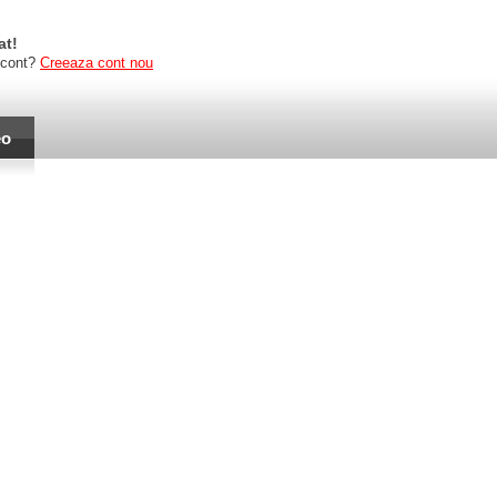
at!
 cont?
Creeaza cont nou
eo