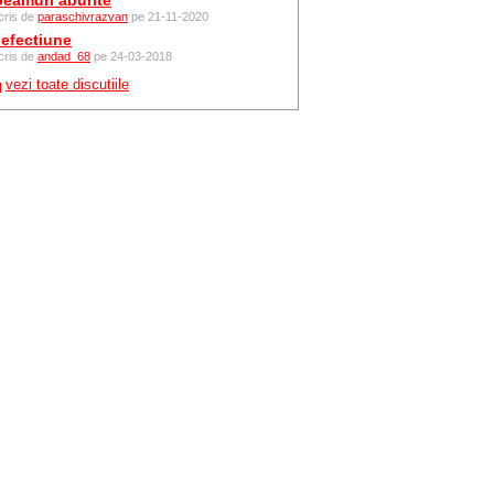
eamuri aburite
cris de
paraschivrazvan
pe 21-11-2020
efectiune
cris de
andad_68
pe 24-03-2018
vezi toate discutiile