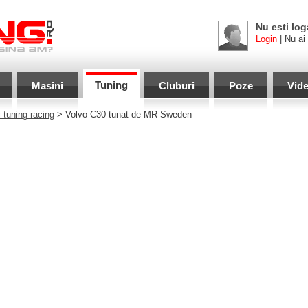
Nu esti log
Login
| Nu ai
Tuning
Masini
Cluburi
Poze
Vid
 tuning-racing
> Volvo C30 tunat de MR Sweden