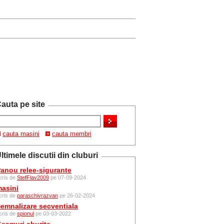
auta pe site
cauta masini
cauta membri
ltimele discutii din cluburi
anou relee-sigurante
cris de
StefFlav2009
pe 07-09-2024
asini
cris de
paraschivrazvan
pe 26-02-2024
emnalizare secventiala
cris de
spionul
pe 03-03-2022