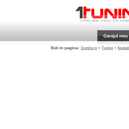
Garajul meu
Esti in pagina:
1tuning.ro
>
Tuning
>
Noutati