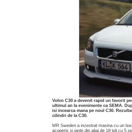
Volvo C30 a devenit rapid un favorit pen
ultimul an la evenimente ca SEMA. Du
isi incearca mana pe noul C30. Rezultat
cilindri de la C30.
MR Sweden a inzestrat masina cu un body k
acoperis si jante din aliaj de 18 toli cu 5