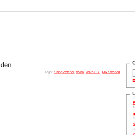
C
eden
Tags:
tuning exterior
,
Volvo
,
Volvo C30
,
MR Sweden
U
P
s
m
s
S
s