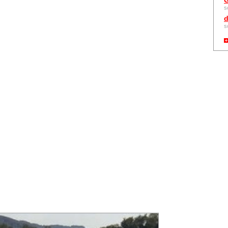
G
s
d
s