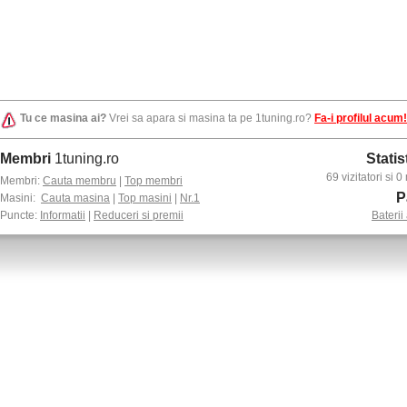
Tu ce masina ai?
Vrei sa apara si masina ta pe 1tuning.ro?
Fa-i profilul acum!
Membri
1tuning.ro
Statis
69 vizitatori si
Membri:
Cauta membru
|
Top membri
P
Masini:
Cauta masina
|
Top masini
|
Nr.1
Puncte:
Informatii
|
Reduceri si premii
Baterii