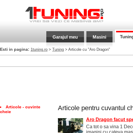
Tunin
Garajul meu
Masini
Esti in pagina:
1tuning.ro
>
Tuning
> Articole cu "Aro Dragon"
Articole pentru cuvantul c
Articole - cuvinte
cheie
Aro Dragon facut spe
Ca tot o sa vina 1 Dec
imagini cu cateva mas