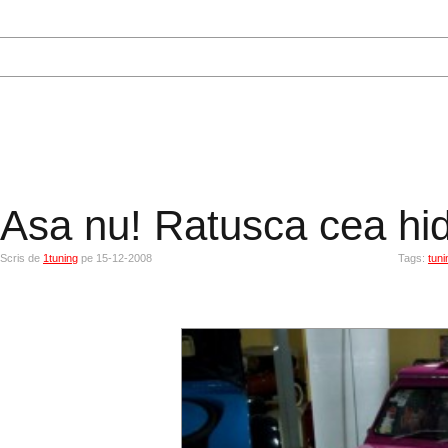
Asa nu! Ratusca cea hid
Scris de
1tuning
pe 15-12-2008
Tags:
tuni