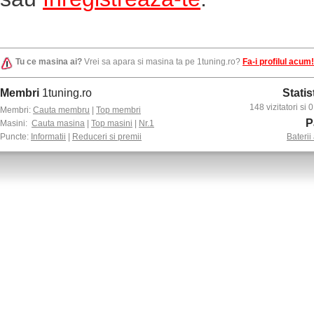
Tu ce masina ai?
Vrei sa apara si masina ta pe 1tuning.ro?
Fa-i profilul acum!
Membri
1tuning.ro
Statis
148 vizitatori si
Membri:
Cauta membru
|
Top membri
P
Masini:
Cauta masina
|
Top masini
|
Nr.1
Puncte:
Informatii
|
Reduceri si premii
Baterii