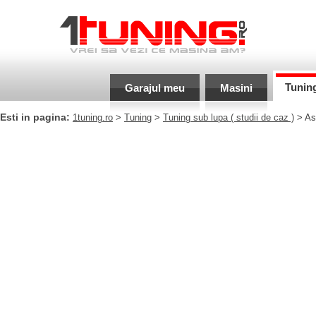
Tunin
Garajul meu
Masini
Esti in pagina:
1tuning.ro
>
Tuning
>
Tuning sub lupa
( studii de caz )
> Asa