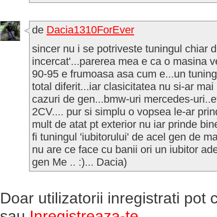
de
Dacia1310ForEver
sincer nu i se potriveste tuningul chiar 
incercat'...parerea mea e ca o masina 
90-95 e frumoasa asa cum e...un tuning
total diferit...iar clasicitatea nu si-ar m
cazuri de gen...bmw-uri mercedes-uri..et
2CV.... pur si simplu o vopsea le-ar pri
mult de atat pt exterior nu iar prinde bin
fi tuningul 'iubitorului' de acel gen de ma
nu are ce face cu banii ori un iubitor ad
gen Me .. :)... Dacia)
Doar utilizatorii inregistrati po
sau
Inregistreaza-te
.