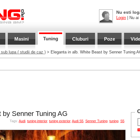
Nu esti log
Login
| Nu ai
Tuning
Masini
Cluburi
Poze
Vid
 sub lupa
( studii de caz )
> Eleganta in alb. White Beast by Senner Tuning 
C
st by Senner Tuning AG
Tags:
Audi
,
tuning interior
,
tuning exterior
,
Audi S5
,
Senner Tuning
,
tuning
,
S5