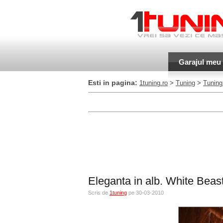
Garajul meu
Esti in pagina:
1tuning.ro
>
Tuning
>
Tuning
Eleganta in alb. White Bea
Scris de
1tuning
pe 30-03-2010