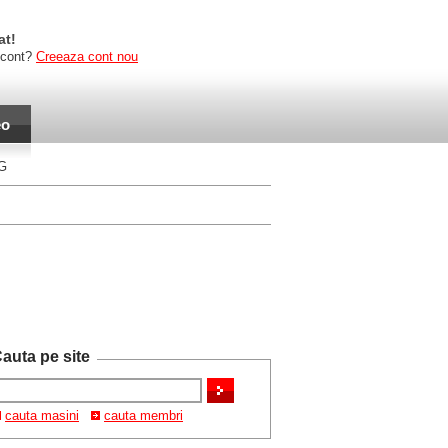
at!
 cont?
Creeaza cont nou
eo
AG
auta pe site
cauta masini
cauta membri