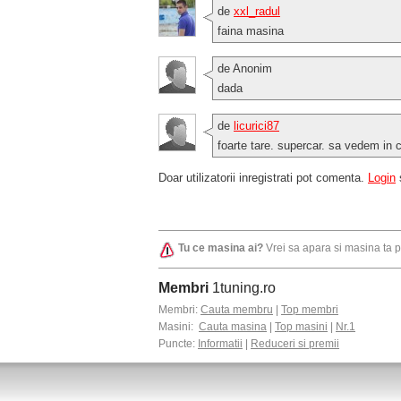
de
xxl_radul
faina masina
de Anonim
dada
de
licurici87
foarte tare. supercar. sa vedem in 
Doar utilizatorii inregistrati pot comenta.
Login
Tu ce masina ai?
Vrei sa apara si masina ta 
Membri
1tuning.ro
Membri:
Cauta membru
|
Top membri
Masini:
Cauta masina
|
Top masini
|
Nr.1
Puncte:
Informatii
|
Reduceri si premii