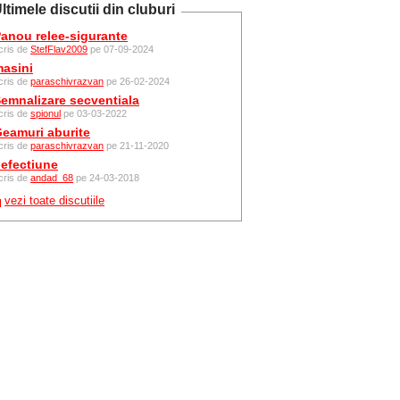
ltimele discutii din cluburi
anou relee-sigurante
cris de
StefFlav2009
pe 07-09-2024
asini
cris de
paraschivrazvan
pe 26-02-2024
emnalizare secventiala
cris de
spionul
pe 03-03-2022
eamuri aburite
cris de
paraschivrazvan
pe 21-11-2020
efectiune
cris de
andad_68
pe 24-03-2018
vezi toate discutiile