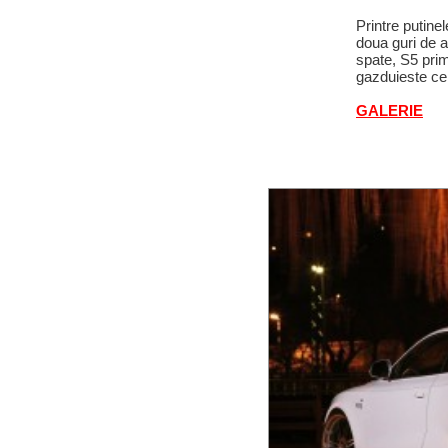
Printre putine
doua guri de a
spate, S5 prim
gazduieste cel
GALERIE