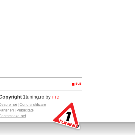
sus
Copyright
1tuning.ro by
HTD
Despre noi
|
Conditii utilizare
Parteneri
|
Publicitate
Contacteaza-ne!