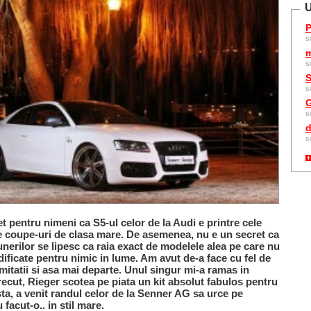
U
P
s
m
s
S
s
G
s
d
s
t pentru nimeni ca S5-ul celor de la Audi e printre cele
 coupe-uri de clasa mare. De asemenea, nu e un secret ca
unerilor se lipesc ca raia exact de modelele alea pe care nu
dificate pentru nimic in lume. Am avut de-a face cu fel de
 imitatii si asa mai departe. Unul singur mi-a ramas in
trecut, Rieger scotea pe piata un kit absolut fabulos pentru
ta, a venit randul celor de la Senner AG sa urce pe
facut-o.. in stil mare.