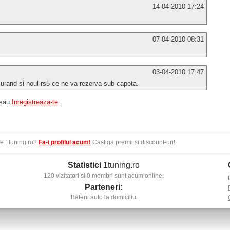
14-04-2010 17:24
07-04-2010 08:31
03-04-2010 17:47
curand si noul rs5 ce ne va rezerva sub capota.
sau
Inregistreaza-te
.
pe 1tuning.ro?
Fa-i profilul acum!
Castiga premii si discount-uri!
Statistici
1tuning.ro
120 vizitatori si 0 membri sunt acum online:
Parteneri:
Baterii auto la domiciliu