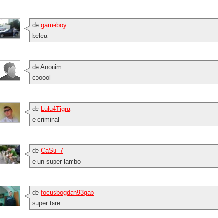
de
gameboy
belea
de Anonim
cooool
de
Lulu4Tigra
e criminal
de
CaSu_7
e un super lambo
de
focusbogdan93gab
super tare