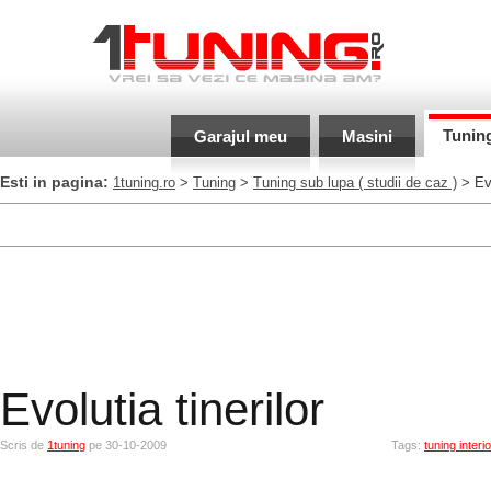
Tunin
Garajul meu
Masini
Esti in pagina:
1tuning.ro
>
Tuning
>
Tuning sub lupa
( studii de caz )
> Evo
Evolutia tinerilor
Scris de
1tuning
pe 30-10-2009
Tags:
tuning interio