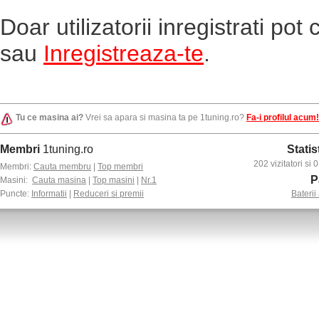
Doar utilizatorii inregistrati po
sau
Inregistreaza-te
.
Tu ce masina ai?
Vrei sa apara si masina ta pe 1tuning.ro?
Fa-i profilul acum!
Membri
1tuning.ro
Statis
202 vizitatori si
Membri:
Cauta membru
|
Top membri
P
Masini:
Cauta masina
|
Top masini
|
Nr.1
Puncte:
Informatii
|
Reduceri si premii
Baterii