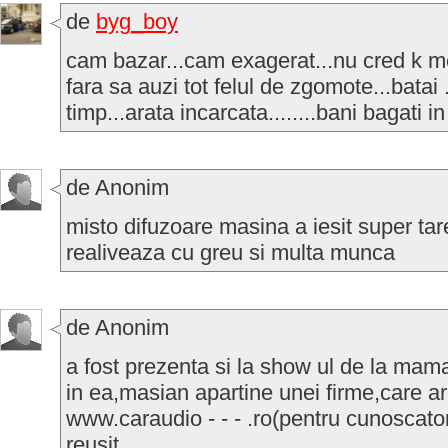
de
byg_boy
cam bazar...cam exagerat...nu cred k me
fara sa auzi tot felul de zgomote...batai .
timp...arata incarcata........bani bagati i
de Anonim
misto difuzoare masina a iesit super ta
realiveaza cu greu si multa munca
de Anonim
a fost prezenta si la show ul de la mam
in ea,masian apartine unei firme,care ar
www.caraudio - - - .ro(pentru cunoscato
reusit.