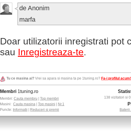
de Anonim
marfa
Doar utilizatorii inregistrati po
sau
Inregistreaza-te
.
Tu ce masina ai?
Vrei sa apara si masina ta pe 1tuning.ro?
Fa-i profilul acum!
Membri
1tuning.ro
Statis
138 vizitatori si
Membri:
Cauta membru
|
Top membri
P
Masini:
Cauta masina
|
Top masini
|
Nr.1
Puncte:
Informatii
|
Reduceri si premii
Baterii