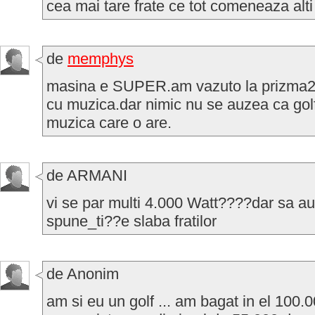
cea mai tare frate ce tot comeneaza alti
de
memphys
masina e SUPER.am vazuto la prizma2. 
cu muzica.dar nimic nu se auzea ca golf
muzica care o are.
de ARMANI
vi se par multi 4.000 Watt????dar sa au
spune_ti??e slaba fratilor
de Anonim
am si eu un golf ... am bagat in el 100