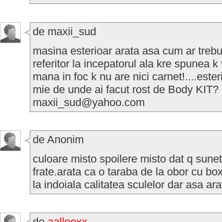
de maxii_sud
masina esterioar arata asa cum ar trebui
referitor la incepatorul ala kre spunea
mana in foc k nu are nici carnet!....ester
mie de unde ai facut rost de Body KIT? 
maxii_sud@yahoo.com
de Anonim
culoare misto spoilere misto dat q sunet
frate.arata ca o taraba de la obor cu b
la indoiala calitatea sculelor dar asa 
de
aalleexx