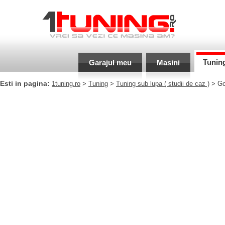
Tunin
Garajul meu
Masini
Esti in pagina:
1tuning.ro
>
Tuning
>
Tuning sub lupa
( studii de caz )
> Gol