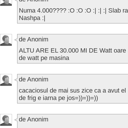
Numa 4.000???? :O :O :O :| :| :| Slab ra
Nashpa :|
de Anonim
ALTU ARE EL 30.000 MI DE Watt oare 
de watt pe masina
de Anonim
cacaciosul de mai sus zice ca a avut el 
de frig e iarna pe jos=))=))=))
de Anonim