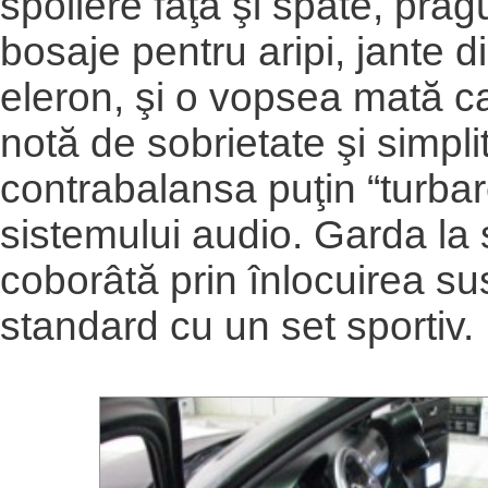
spoilere faţă şi spate, pragu
bosaje pentru aripi, jante di
eleron, şi o vopsea mată c
notă de sobrietate şi simpli
contrabalansa puţin “turba
sistemului audio. Garda la s
coborâtă prin înlocuirea su
standard cu un set sportiv.