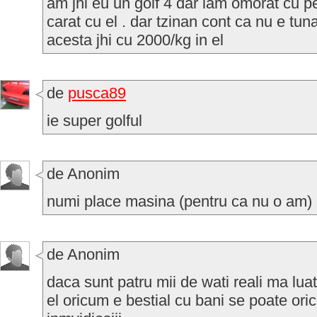
am jhi eu un golf 4 dar lam omorat cu pe
carat cu el . dar tzinan cont ca nu e tuna
acesta jhi cu 2000/kg in el
de
pusca89
ie super golful
de Anonim
numi place masina (pentru ca nu o am)
de Anonim
daca sunt patru mii de wati reali ma lua
el oricum e bestial cu bani se poate orice