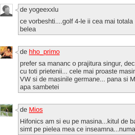
de yogeexxlu
ce vorbeshti....golf 4-le ii cea mai total
belea
de
hho_primo
prefer sa mananc o prajitura singur, d
cu toti prietenii... cele mai proaste ma
VW si de masinile germane... pana si M
apa sambetei
de
Mios
Hifonics am si eu pe masina...kitul de bas
simt pe pielea mea ce inseamna...numai