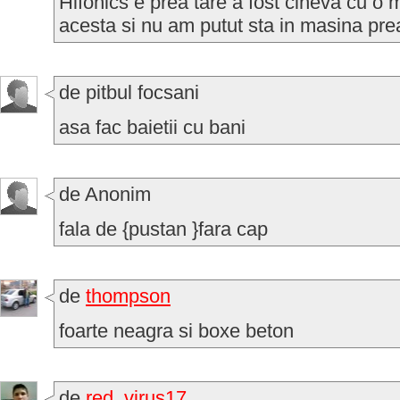
Hifonics e prea tare a fost cineva cu o 
acesta si nu am putut sta in masina pre
de pitbul focsani
asa fac baietii cu bani
de Anonim
fala de {pustan }fara cap
de
thompson
foarte neagra si boxe beton
de
red_virus17