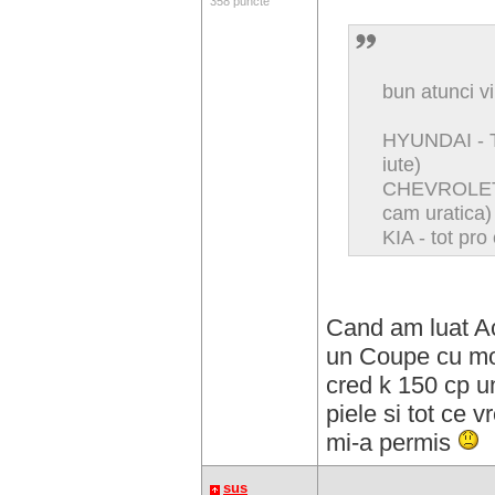
358 puncte
bun atunci v
HYUNDAI - 
iute)
CHEVROLET 
cam uratica)
KIA - tot pro
Cand am luat Ac
un Coupe cu mo
cred k 150 cp un
piele si tot ce v
mi-a permis
sus