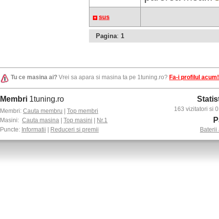
sus
Pagina
:
1
Tu ce masina ai?
Vrei sa apara si masina ta pe 1tuning.ro?
Fa-i profilul acum!
Membri
1tuning.ro
Statis
163 vizitatori si
Membri:
Cauta membru
|
Top membri
P
Masini:
Cauta masina
|
Top masini
|
Nr.1
Puncte:
Informatii
|
Reduceri si premii
Baterii