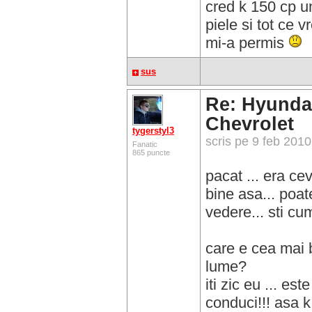
cred k 150 cp un
piele si tot ce v
mi-a permis
sus
Re: Hyundai
Chevrolet
tygerstyl3
scris pe 9 feb 201
Fanatic
865 puncte
pacat ... era ce
bine asa... poat
vedere... sti cum
care e cea mai
lume?
iti zic eu ... es
conduci!!! asa k 