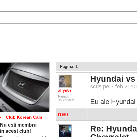
Pagina
:
1
Hyundai vs 
scris pe 7 feb 201
allyn87
Fanatic
Eu ale Hyundai
358 puncte
sus
Club Korean Cars
Nu esti membru
Re: Hyundai
in acest club!