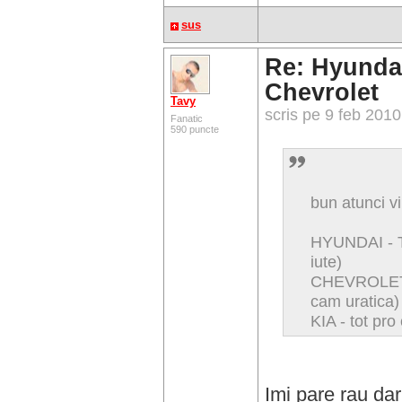
sus
Re: Hyundai
Chevrolet
Tavy
scris pe 9 feb 201
Fanatic
590 puncte
bun atunci v
HYUNDAI - 
iute)
CHEVROLET 
cam uratica)
KIA - tot pro
Imi pare rau dar