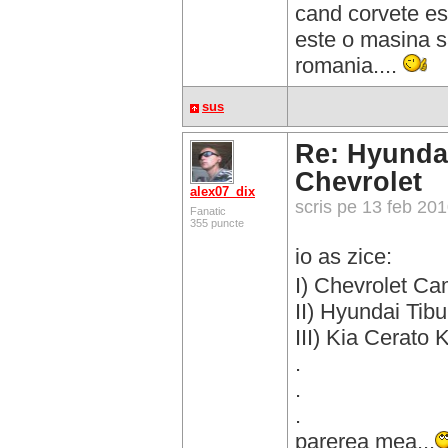
cand corvete es
este o masina s
romania....
sus
Re: Hyundai
Chevrolet
alex07_dix
scris pe 13 feb 20
Fanatic
355 puncte
io as zice:
I) Chevrolet Ca
II) Hyundai Tib
III) Kia Cerato
.
.
.
parerea mea...