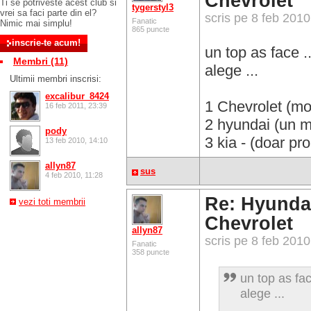
Chevrolet
Ti se potriveste acest club si
tygerstyl3
vrei sa faci parte din el?
scris pe 8 feb 201
Fanatic
Nimic mai simplu!
865 puncte
un top as face .
Membri (11)
alege ...
Ultimii membri inscrisi:
excalibur_8424
1 Chevrolet (mo
16 feb 2011, 23:39
2 hyundai (un
pody
3 kia - (doar pr
13 feb 2010, 14:10
allyn87
sus
4 feb 2010, 11:28
Re: Hyundai
vezi toti membrii
Chevrolet
allyn87
scris pe 8 feb 201
Fanatic
358 puncte
un top as fac
alege ...