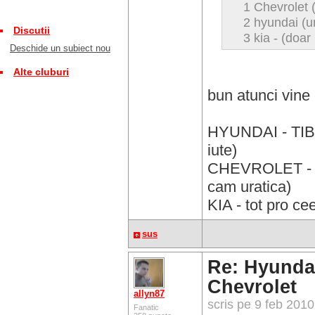
1 Chevrolet 
2 hyundai (
Discutii
3 kia - (doar
Deschide un subiect nou
Alte cluburi
bun atunci vine
HYUNDAI - TIB
iute)
CHEVROLET - 
cam uratica)
KIA - tot pro ce
sus
Re: Hyundai
Chevrolet
allyn87
scris pe 9 feb 201
Fanatic