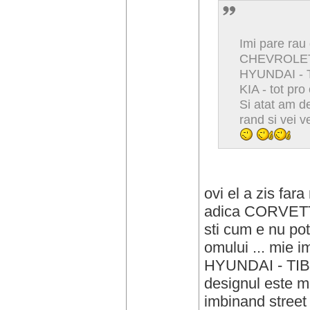
Imi pare rau 
CHEVROLET
HYUNDAI -
KIA - tot pro
Si atat am de
rand si vei v
ovi el a zis far
adica CORVET
sti cum e nu pot
omului ... mie i
HYUNDAI - TIB
designul este mu
imbinand street 