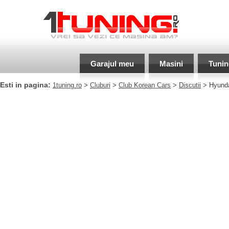
Garajul meu
Masini
Tunin
Esti in pagina:
1tuning.ro
>
Cluburi
>
Club Korean Cars
>
Discutii
> Hyunda