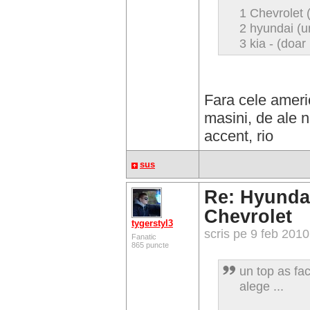
1 Chevrolet 
2 hyundai (
3 kia - (doar
Fara cele amer
masini, de ale n
accent, rio
sus
Re: Hyundai
Chevrolet
tygerstyl3
scris pe 9 feb 201
Fanatic
865 puncte
un top as fac
alege ...