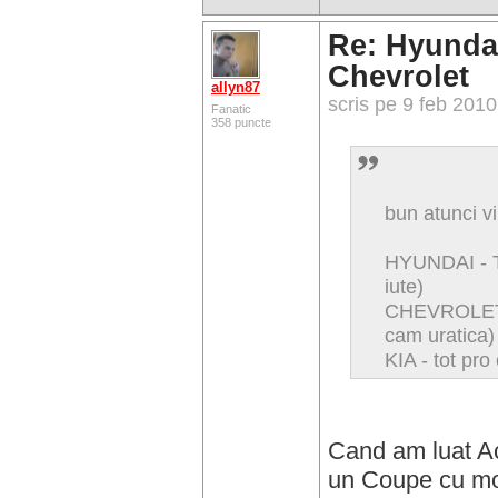
Re: Hyundai
Chevrolet
allyn87
scris pe 9 feb 201
Fanatic
358 puncte
bun atunci v
HYUNDAI - 
iute)
CHEVROLET 
cam uratica)
KIA - tot pro
Cand am luat Ac
un Coupe cu mo