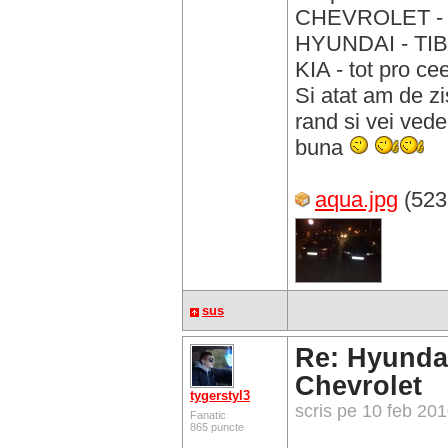
CHEVROLET -
HYUNDAI - T
KIA - tot pro ce
Si atat am de zi
rand si vei vede
buna
aqua.jpg
(523
sus
Re: Hyundai
Chevrolet
tygerstyl3
scris pe 10 feb 20
Fanatic
865 puncte