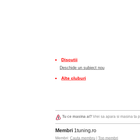
Discutii
Deschide un subiect nou
Alte cluburi
Tu ce masina ai?
Vrei sa apara si masina ta 
Membri
1tuning.ro
Membri:
Cauta membru
|
Top membri