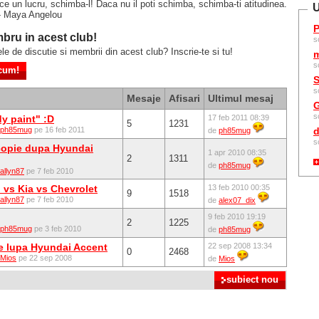
ace un lucru, schimba-l! Daca nu il poti schimba, schimba-ti atitudinea.
U
 - Maya Angelou
P
bru in acest club!
s
ele de discutie si membrii din acest club? Inscrie-te si tu!
m
s
S
s
Mesaje
Afisari
Ultimul mesaj
G
s
y paint" :D
17 feb 2011 08:39
5
1231
ph85mug
pe 16 feb 2011
d
de
ph85mug
s
opie dupa Hyundai
1 apr 2010 08:35
2
1311
de
ph85mug
allyn87
pe 7 feb 2010
 vs Kia vs Chevrolet
13 feb 2010 00:35
9
1518
allyn87
pe 7 feb 2010
de
alex07_dix
9 feb 2010 19:19
2
1225
ph85mug
pe 3 feb 2010
de
ph85mug
pe lupa Hyundai Accent
22 sep 2008 13:34
0
2468
Mios
pe 22 sep 2008
de
Mios