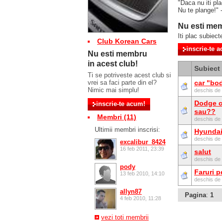
"Daca nu iti pl
Nu te plange!"
Nu esti mem
Iti plac subiect
Club Korean Cars
Nu esti membru
in acest club!
Subiect
Ti se potriveste acest club si
vrei sa faci parte din el?
car "bod
Nimic mai simplu!
deschis de
Dodge c
sau??
Membri (11)
deschis de
Ultimii membri inscrisi:
Hyundai
deschis de
excalibur_8424
16 feb 2011, 23:39
salut
deschis de
pody
Faruri 
13 feb 2010, 14:10
deschis de
allyn87
Pagina
:
1
4 feb 2010, 11:28
vezi toti membrii