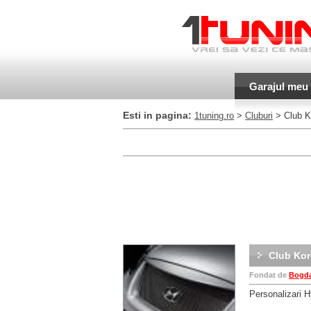
Garajul meu
Esti in pagina:
1tuning.ro
>
Cluburi
> Club K
Club Kor
Fondat de
Bogd
Personalizari H