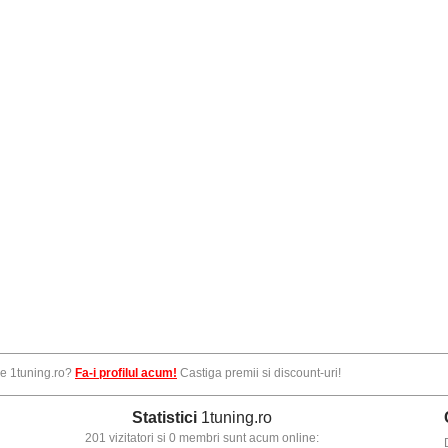
pe 1tuning.ro?
Fa-i profilul acum!
Castiga premii si discount-uri!
Statistici
1tuning.ro
201 vizitatori si 0 membri sunt acum online: