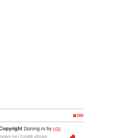
sus
Copyright
1tuning.ro by
HTD
Despre noi
|
Conditii utilizare