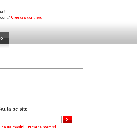
at!
 cont?
Creeaza cont nou
eo
auta pe site
cauta masini
cauta membri