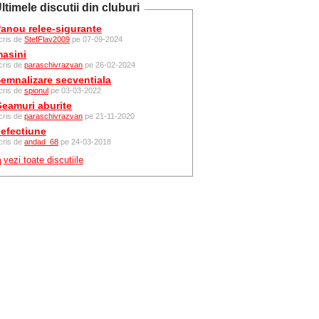
ltimele discutii din cluburi
anou relee-sigurante
cris de
StefFlav2009
pe 07-09-2024
asini
cris de
paraschivrazvan
pe 26-02-2024
emnalizare secventiala
cris de
spionul
pe 03-03-2022
eamuri aburite
cris de
paraschivrazvan
pe 21-11-2020
efectiune
cris de
andad_68
pe 24-03-2018
vezi toate discutiile