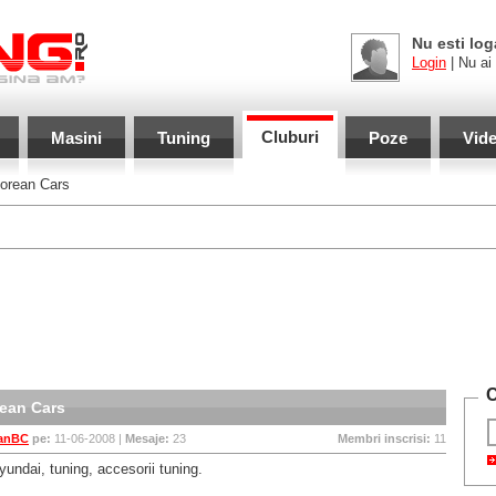
Nu esti log
Login
| Nu ai
Cluburi
Masini
Tuning
Poze
Vid
orean Cars
C
ean Cars
anBC
pe:
11-06-2008 |
Mesaje:
23
Membri inscrisi:
11
yundai, tuning, accesorii tuning.