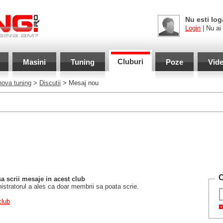
Nu esti log
Login
| Nu ai
Cluburi
Masini
Tuning
Poze
Vid
nova tuning
>
Discutii
> Mesaj nou
C
sa scrii mesaje in acest club
stratorul a ales ca doar membrii sa poata scrie.
club