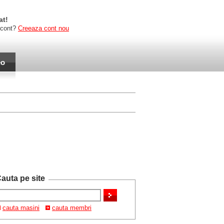
at!
 cont?
Creeaza cont nou
eo
auta pe site
cauta masini
cauta membri