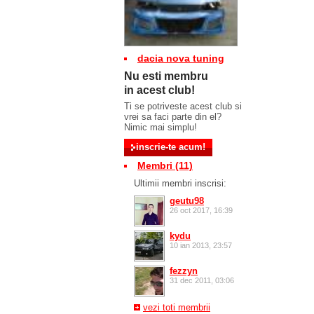
dacia nova tuning
Nu esti membru
in acest club!
Ti se potriveste acest club si
vrei sa faci parte din el?
Nimic mai simplu!
Membri (11)
Ultimii membri inscrisi:
geutu98
26 oct 2017, 16:39
kydu
10 ian 2013, 23:57
fezzyn
31 dec 2011, 03:06
vezi toti membrii