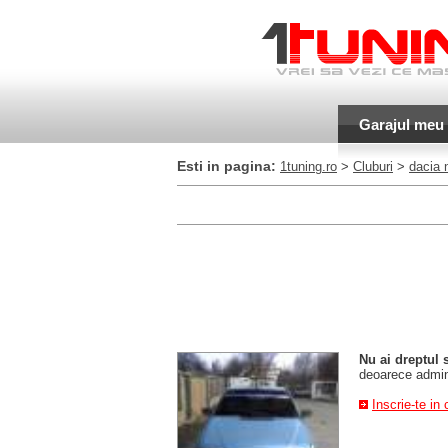
Garajul meu
Esti in pagina:
1tuning.ro
>
Cluburi
>
dacia 
Nu ai dreptul 
deoarece admini
Inscrie-te in 