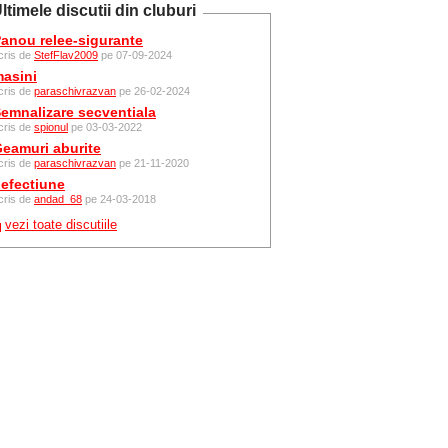
ltimele discutii din cluburi
anou relee-sigurante
cris de
StefFlav2009
pe 07-09-2024
asini
cris de
paraschivrazvan
pe 26-02-2024
emnalizare secventiala
cris de
spionul
pe 03-03-2022
eamuri aburite
cris de
paraschivrazvan
pe 21-11-2020
efectiune
cris de
andad_68
pe 24-03-2018
vezi toate discutiile