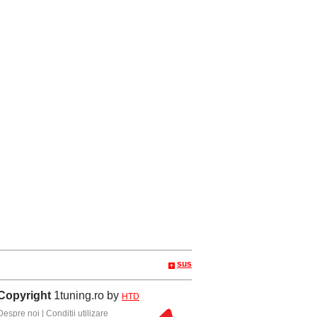
sus
Copyright
1tuning.ro by
HTD
Despre noi
|
Conditii utilizare