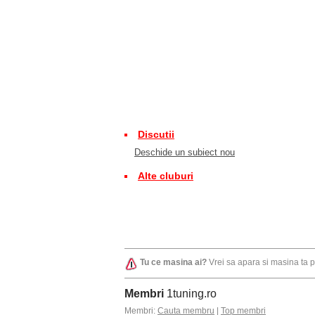
Discutii
Deschide un subiect nou
Alte cluburi
Tu ce masina ai?
Vrei sa apara si masina ta 
Membri
1tuning.ro
Membri:
Cauta membru
|
Top membri