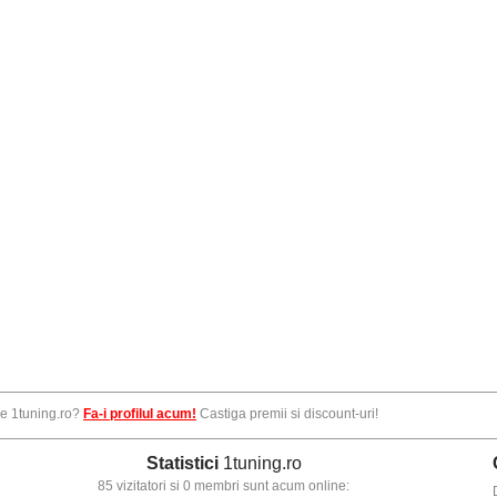
pe 1tuning.ro?
Fa-i profilul acum!
Castiga premii si discount-uri!
Statistici
1tuning.ro
85 vizitatori si 0 membri sunt acum online: