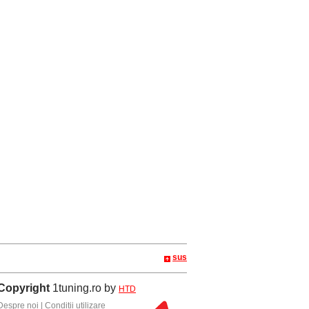
sus
Copyright
1tuning.ro by
HTD
Despre noi
|
Conditii utilizare