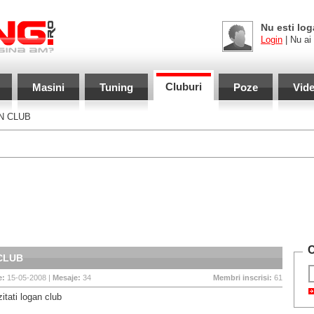
Nu esti log
Login
| Nu ai
Cluburi
Masini
Tuning
Poze
Vid
N CLUB
C
CLUB
e:
15-05-2008 |
Mesaje:
34
Membri inscrisi:
61
itati logan club