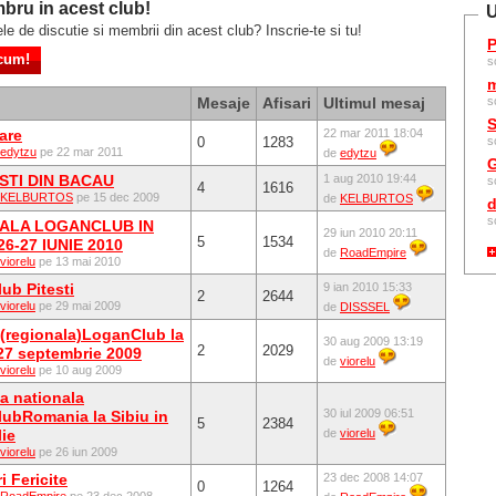
bru in acest club!
U
ele de discutie si membrii din acest club? Inscrie-te si tu!
P
s
m
Mesaje
Afisari
Ultimul mesaj
s
S
are
22 mar 2011 18:04
0
1283
s
edytzu
pe 22 mar 2011
de
edytzu
G
STI DIN BACAU
1 aug 2010 19:44
s
4
1616
KELBURTOS
pe 15 dec 2009
de
KELBURTOS
d
s
ALA LOGANCLUB IN
29 iun 2010 20:11
5
1534
6-27 IUNIE 2010
de
RoadEmpire
viorelu
pe 13 mai 2010
ub Pitesti
9 ian 2010 15:33
2
2644
viorelu
pe 29 mai 2009
de
DISSSEL
e(regionala)LoganClub la
30 aug 2009 13:19
2
2029
-27 septembrie 2009
de
viorelu
viorelu
pe 10 aug 2009
ea nationala
30 iul 2009 06:51
ubRomania la Sibiu in
5
2384
lie
de
viorelu
viorelu
pe 26 iun 2009
i Fericite
23 dec 2008 14:07
0
1264