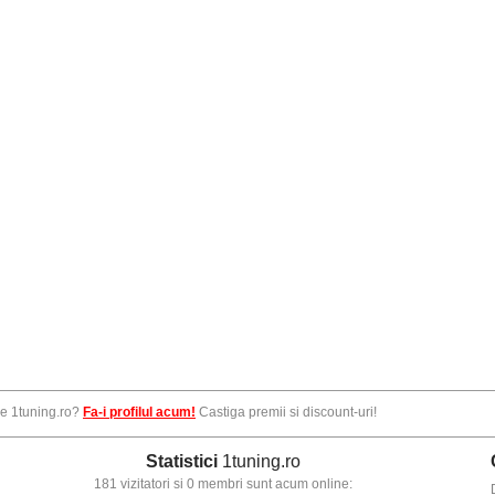
pe 1tuning.ro?
Fa-i profilul acum!
Castiga premii si discount-uri!
Statistici
1tuning.ro
181 vizitatori si 0 membri sunt acum online: