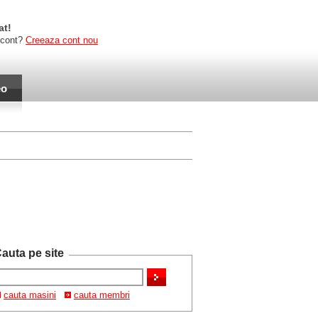
at!
 cont?
Creeaza cont nou
eo
auta pe site
cauta masini
cauta membri