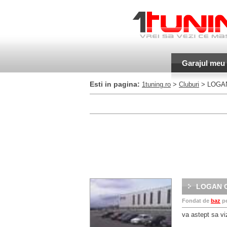
Garajul meu
Esti in pagina:
1tuning.ro
>
Cluburi
> LOGA
LOGAN 
Fondat de
baz
p
va astept sa viz