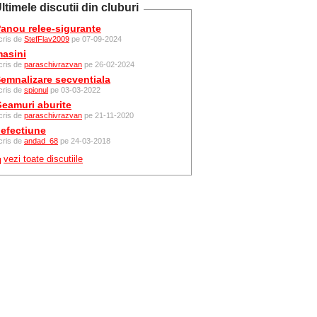
ltimele discutii din cluburi
anou relee-sigurante
cris de
StefFlav2009
pe 07-09-2024
asini
cris de
paraschivrazvan
pe 26-02-2024
emnalizare secventiala
cris de
spionul
pe 03-03-2022
eamuri aburite
cris de
paraschivrazvan
pe 21-11-2020
efectiune
cris de
andad_68
pe 24-03-2018
vezi toate discutiile