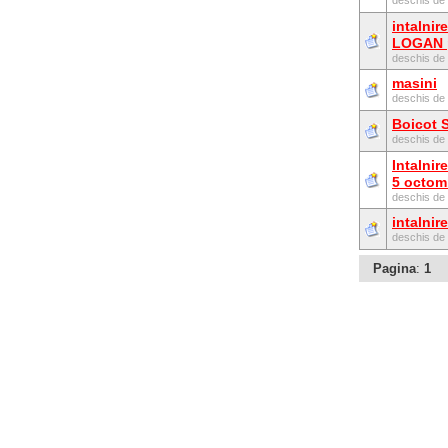
deschis de
intalnir
LOGAN p
deschis de
masini
deschis de
Boicot 
deschis de
Intalni
5 octom
deschis de
intalnire
deschis de
Pagina
:
1