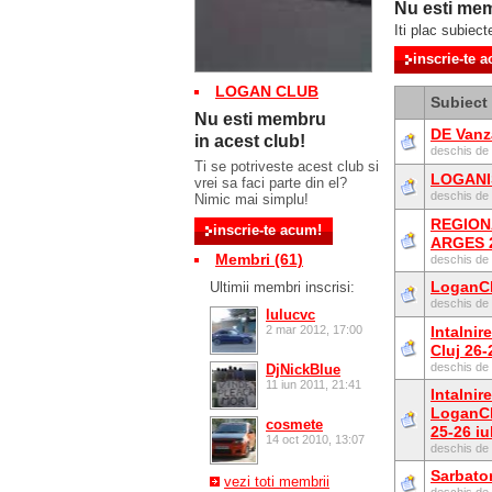
Nu esti mem
Iti plac subiect
LOGAN CLUB
Subiect
Nu esti membru
DE Vanz
in acest club!
deschis de
Ti se potriveste acest club si
LOGANI
vrei sa faci parte din el?
deschis de
Nimic mai simplu!
REGION
ARGES 2
Membri (61)
deschis de
LoganCl
Ultimii membri inscrisi:
deschis de
lulucvc
2 mar 2012, 17:00
Intalnir
Cluj 26
deschis de
DjNickBlue
11 iun 2011, 21:41
Intalnir
LoganCl
cosmete
25-26 iu
14 oct 2010, 13:07
deschis de
Sarbator
vezi toti membrii