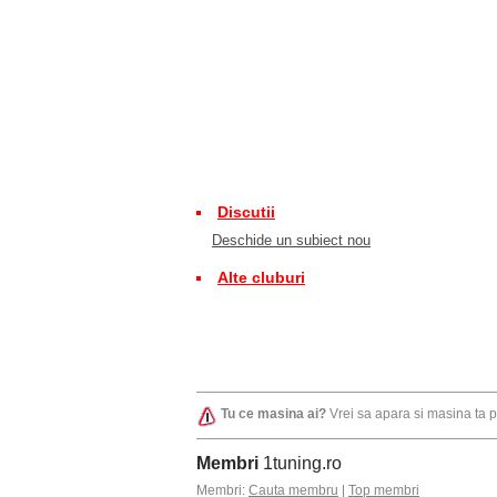
Discutii
Deschide un subiect nou
Alte cluburi
Tu ce masina ai?
Vrei sa apara si masina ta 
Membri
1tuning.ro
Membri:
Cauta membru
|
Top membri