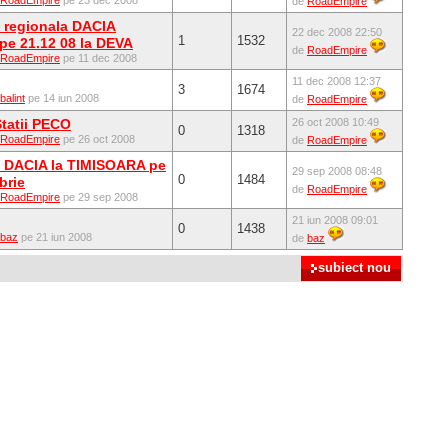
RoadEmpire
pe 23 dec 2008
de
RoadEmpire
e regionala DACIA
22 dec 2008 22:50
1
1532
e 21.12 08 la DEVA
de
RoadEmpire
RoadEmpire
pe 11 dec 2008
11 dec 2008 12:37
3
1674
balint
pe 14 iun 2008
de
RoadEmpire
Statii PECO
26 oct 2008 10:49
0
1318
RoadEmpire
pe 26 oct 2008
de
RoadEmpire
re DACIA la TIMISOARA pe
29 sep 2008 08:48
0
1484
brie
de
RoadEmpire
RoadEmpire
pe 29 sep 2008
21 iun 2008 09:01
0
1438
baz
pe 21 iun 2008
de
baz