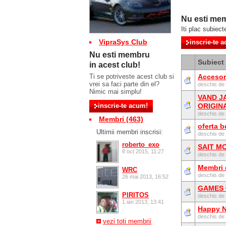
Nu esti mem
Iti plac subiect
VipraSys Club
Nu esti membru
Subiect
in acest club!
Ti se potriveste acest club si
Accesori
vrei sa faci parte din el?
deschis de
Nimic mai simplu!
VAND J
ORIGINA
deschis de
Membri (463)
oferta 
Ultimii membri inscrisi:
deschis de
roberto_exo
SAIT M
8 oct 2015, 11:27
deschis de
Membri 
WRC
deschis de
26 mai 2013, 16:52
GAMES
PIRITOS
deschis de
1 ian 2013, 13:41
Happy N
deschis de
vezi toti membrii