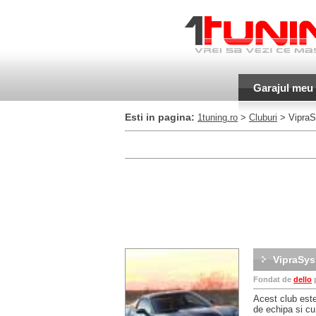
Garajul meu
Esti in pagina:
1tuning.ro
>
Cluburi
> VipraS
VipraSys
Fondat de
dello
Acest club este 
de echipa si cu