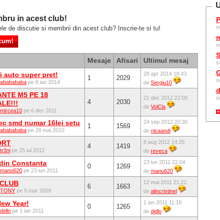
U
bru in acest club!
P
s
ele de discutie si membrii din acest club? Inscrie-te si tu!
m
s
S
Mesaje
Afisari
Ultimul mesaj
s
G
 auto super pret!
28 apr 2014 18:43
1
2029
s
ababababa
pe 8 ian 2014
de
Sergiu10
d
ANTE M5 PE 18
21 dec 2012 22:00
s
4
2030
LE!!!
de
VolCla
mircea10
pe 6 dec 2011
bec smd numar 16lei setu
24 sep 2012 20:30
1
1569
ababababa
pe 28 mai 2010
de
nicaandi
ORT
8 aug 2012 14:25
4
1419
tr3ni
pe 25 iul 2012
de
reveca
din Constanta
23 iun 2011 22:04
0
1269
manu620
pe 23 iun 2011
de
manu620
 CLUB
12 mai 2011 21:22
6
1663
TONY
pe 5 mar 2009
de
alincristinel
ew Year!
1 ian 2011 11:16
0
1265
dello
pe 1 ian 2011
de
dello