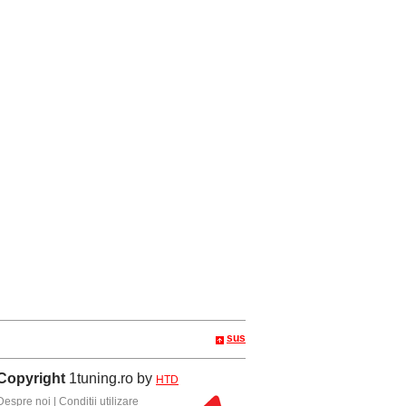
sus
Copyright
1tuning.ro by
HTD
Despre noi
|
Conditii utilizare