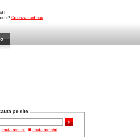
at!
 cont?
Creeaza cont nou
eo
auta pe site
cauta masini
cauta membri