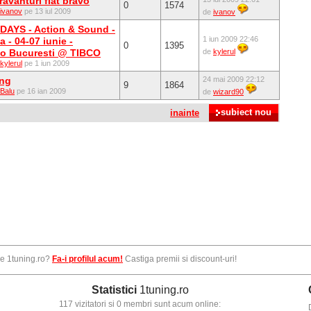
avanturi fiat bravo
0
1574
ivanov
pe 13 iul 2009
de
ivanov
DAYS - Action & Sound -
1 iun 2009 22:46
-a - 04-07 iunie -
0
1395
o Bucuresti @ TIBCO
de
kylerul
kylerul
pe 1 iun 2009
ing
24 mai 2009 22:12
9
1864
Balu
pe 16 ian 2009
de
wizard90
inainte
pe 1tuning.ro?
Fa-i profilul acum!
Castiga premii si discount-uri!
Statistici
1tuning.ro
117 vizitatori si 0 membri sunt acum online: