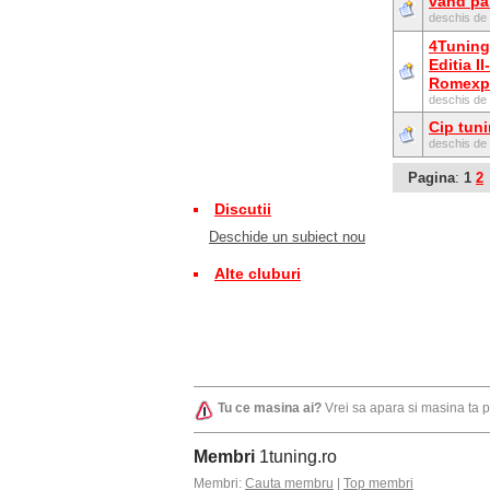
vand par
deschis de
4Tuning
Editia II
Romexp
deschis de
Cip tun
deschis de
Pagina
:
1
2
Discutii
Deschide un subiect nou
Alte cluburi
Tu ce masina ai?
Vrei sa apara si masina ta 
Membri
1tuning.ro
Membri:
Cauta membru
|
Top membri