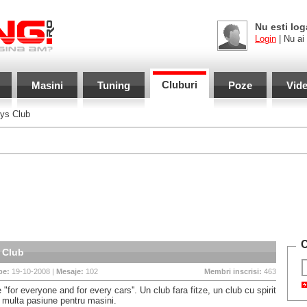
Nu esti log
Login
| Nu ai
Cluburi
Masini
Tuning
Poze
Vid
ys Club
C
 Club
pe:
19-10-2008 |
Mesaje:
102
Membri inscrisi:
463
"for everyone and for every cars''. Un club fara fitze, un club cu spirit
 multa pasiune pentru masini.