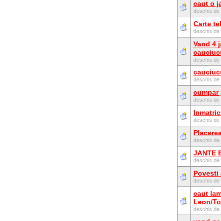
caut o j
deschis de
Carte te
deschis de
Vand 4 j
cauciuc
deschis de
cauciuc
deschis de
cumpar j
deschis de
Inmatric
deschis de
Placerea
deschis de
JANTE 
deschis de
Povesti
deschis de
caut la
Leon/To
deschis de