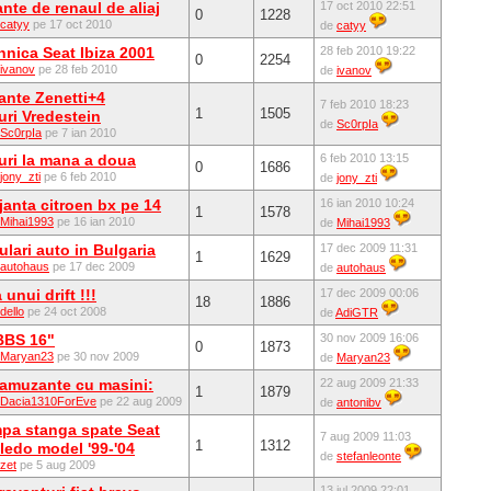
ante de renaul de aliaj
17 oct 2010 22:51
0
1228
catyy
pe 17 oct 2010
de
catyy
hnica Seat Ibiza 2001
28 feb 2010 19:22
0
2254
ivanov
pe 28 feb 2010
de
ivanov
ante Zenetti+4
7 feb 2010 18:23
1
1505
uri Vredestein
de
Sc0rpIa
Sc0rpIa
pe 7 ian 2010
uri la mana a doua
6 feb 2010 13:15
0
1686
jony_zti
pe 6 feb 2010
de
jony_zti
anta citroen bx pe 14
16 ian 2010 10:24
1
1578
Mihai1993
pe 16 ian 2010
de
Mihai1993
ulari auto in Bulgaria
17 dec 2009 11:31
1
1629
autohaus
pe 17 dec 2009
de
autohaus
 unui drift !!!
17 dec 2009 00:06
18
1886
dello
pe 24 oct 2008
de
AdiGTR
BBS 16"
30 nov 2009 16:06
0
1873
Maryan23
pe 30 nov 2009
de
Maryan23
 amuzante cu masini:
22 aug 2009 21:33
1
1879
Dacia1310ForEve
pe 22 aug 2009
de
antonibv
mpa stanga spate Seat
7 aug 2009 11:03
1
1312
ledo model '99-'04
de
stefanleonte
zet
pe 5 aug 2009
13 iul 2009 22:01