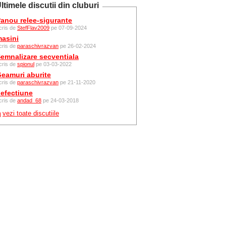
ltimele discutii din cluburi
anou relee-sigurante
cris de
StefFlav2009
pe 07-09-2024
asini
cris de
paraschivrazvan
pe 26-02-2024
emnalizare secventiala
cris de
spionul
pe 03-03-2022
eamuri aburite
cris de
paraschivrazvan
pe 21-11-2020
efectiune
cris de
andad_68
pe 24-03-2018
vezi toate discutiile