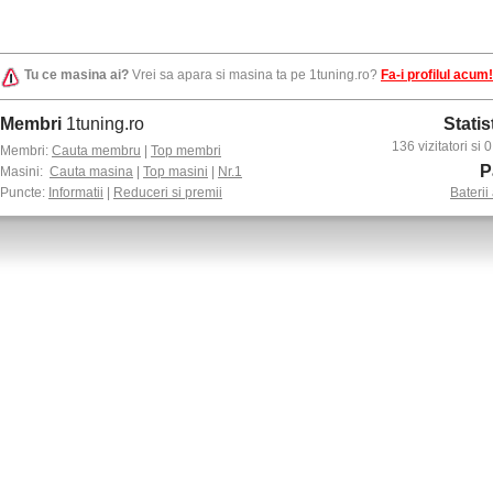
Tu ce masina ai?
Vrei sa apara si masina ta pe 1tuning.ro?
Fa-i profilul acum!
Membri
1tuning.ro
Statis
136 vizitatori si
Membri:
Cauta membru
|
Top membri
P
Masini:
Cauta masina
|
Top masini
|
Nr.1
Puncte:
Informatii
|
Reduceri si premii
Baterii