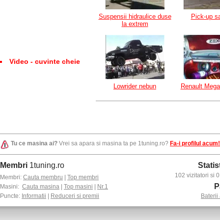
Suspensii hidraulice duse
Pick-up sa
la extrem
Video - cuvinte cheie
Lowrider nebun
Renault Mega
Tu ce masina ai?
Vrei sa apara si masina ta pe 1tuning.ro?
Fa-i profilul acum!
Membri
1tuning.ro
Statis
102 vizitatori si
Membri:
Cauta membru
|
Top membri
P
Masini:
Cauta masina
|
Top masini
|
Nr.1
Puncte:
Informatii
|
Reduceri si premii
Baterii