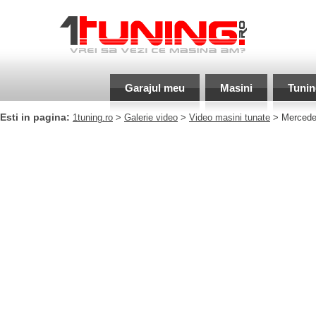
Garajul meu
Masini
Tunin
Esti in pagina:
1tuning.ro
>
Galerie video
>
Video masini tunate
> Mercedes