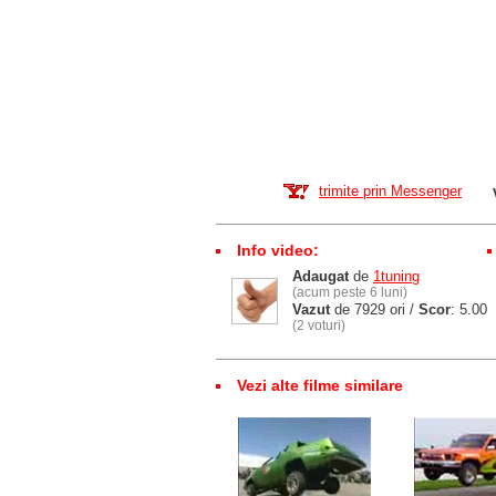
trimite prin Messenger
Info video:
Adaugat
de
1tuning
(acum peste 6 luni)
Vazut
de 7929 ori /
Scor
: 5.00
(2 voturi)
Vezi alte filme similare