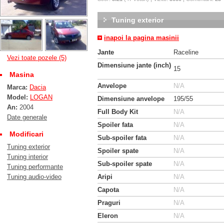
Tuning exterior
inapoi la pagina masinii
Jante
Raceline
Vezi toate pozele (5)
Dimensiune jante (inch)
15
Masina
Anvelope
N/A
Marca:
Dacia
Model:
LOGAN
Dimensiune anvelope
195/55
An:
2004
Full Body Kit
N/A
Date generale
Spoiler fata
N/A
Modificari
Sub-spoiler fata
N/A
Tuning exterior
Spoiler spate
N/A
Tuning interior
Sub-spoiler spate
N/A
Tuning performante
Tuning audio-video
Aripi
N/A
Capota
N/A
Praguri
N/A
Eleron
N/A