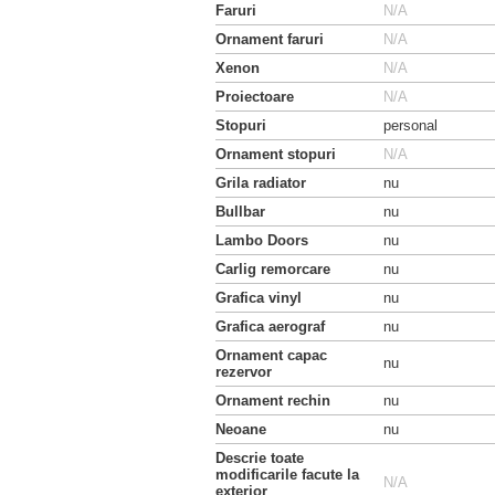
Faruri
N/A
Ornament faruri
N/A
Xenon
N/A
Proiectoare
N/A
Stopuri
personal
Ornament stopuri
N/A
Grila radiator
nu
Bullbar
nu
Lambo Doors
nu
Carlig remorcare
nu
Grafica vinyl
nu
Grafica aerograf
nu
Ornament capac
nu
rezervor
Ornament rechin
nu
Neoane
nu
Descrie toate
modificarile facute la
N/A
exterior