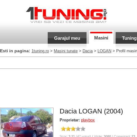
Masini
Garajul meu
Tuning
Esti in pagina:
1tuning.ro
>
Masini tunate
>
Dacia
>
LOGAN
> Profil masi
Dacia LOGAN (2004)
Proprietar:
playbox
Scor:
3.21
(47 voturi) | Vizite:
3080
| Comentarii:
23