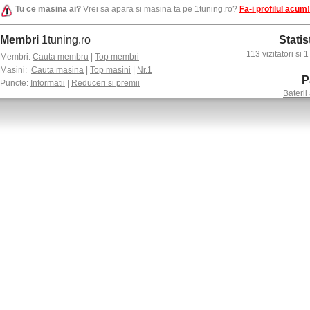
Tu ce masina ai?
Vrei sa apara si masina ta pe 1tuning.ro?
Fa-i profilul acum!
Membri
1tuning.ro
Statis
113 vizitatori si
Membri:
Cauta membru
|
Top membri
Masini:
Cauta masina
|
Top masini
|
Nr.1
P
Puncte:
Informatii
|
Reduceri si premii
Baterii