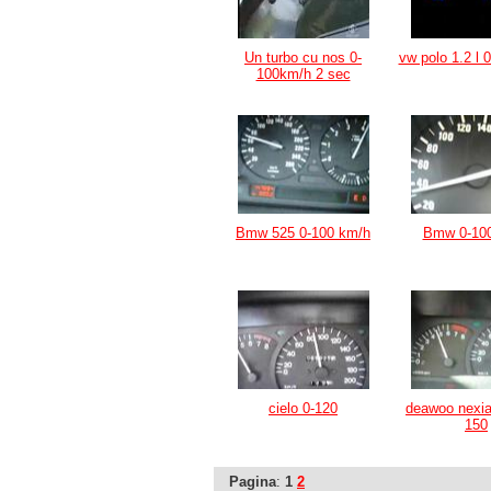
Un turbo cu nos 0-
vw polo 1.2 l 
100km/h 2 sec
Bmw 525 0-100 km/h
Bmw 0-10
cielo 0-120
deawoo nexia 
150
Pagina
:
1
2