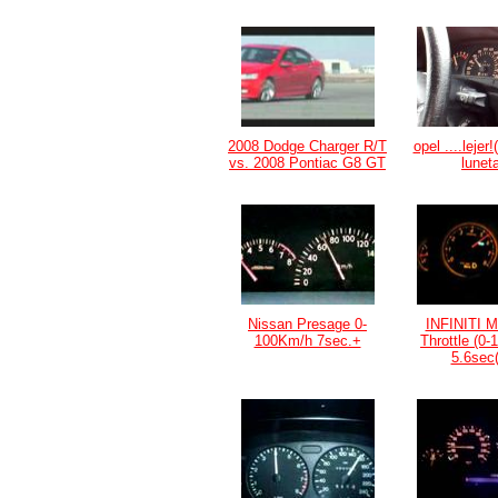
2008 Dodge Charger R/T
opel ....leje
vs. 2008 Pontiac G8 GT
lunet
Nissan Presage 0-
INFINITI M
100Km/h 7sec.+
Throttle (0
5.6sec(