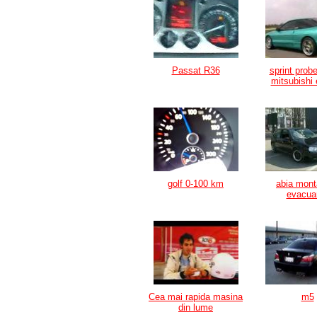
Passat R36
sprint prob
mitsubishi 
golf 0-100 km
abia mon
evacua
Cea mai rapida masina
m5
din lume