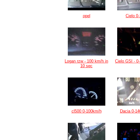
opel
Cielo 0
Logan rzw - 100 km/h in
Cielo GSI - 0
10 sec
cl500 0-100km/h
Dacia 0-14