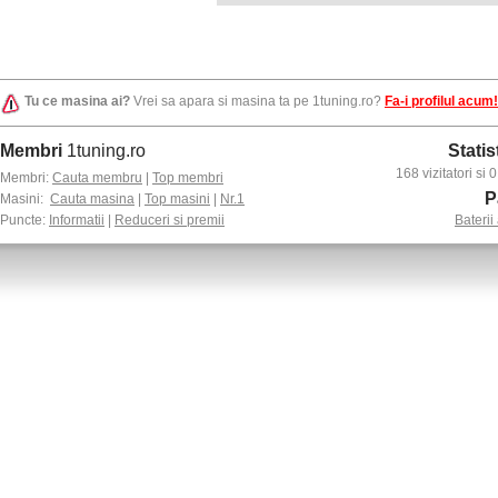
Tu ce masina ai?
Vrei sa apara si masina ta pe 1tuning.ro?
Fa-i profilul acum!
Membri
1tuning.ro
Statis
168 vizitatori si
Membri:
Cauta membru
|
Top membri
P
Masini:
Cauta masina
|
Top masini
|
Nr.1
Puncte:
Informatii
|
Reduceri si premii
Baterii