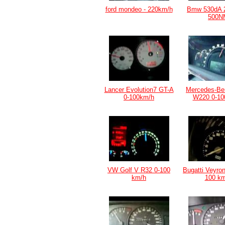
ford mondeo - 220km/h
Bmw 530dA 
500N
Lancer Evolution7 GT-A
Mercedes-Be
0-100km/h
W220 0-10
VW Golf V R32 0-100
Bugatti Veyron
km/h
100 km