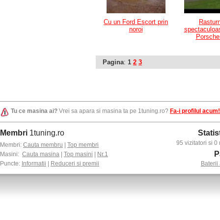
Cu un Ford Escort prin
Rasturn
noroi
spectaculoa
Porsche
Pagina
:
1
2
3
Tu ce masina ai?
Vrei sa apara si masina ta pe 1tuning.ro?
Fa-i profilul acum!
Membri
1tuning.ro
Statis
95 vizitatori si
Membri:
Cauta membru
|
Top membri
P
Masini:
Cauta masina
|
Top masini
|
Nr.1
Puncte:
Informatii
|
Reduceri si premii
Baterii