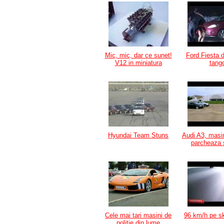
Mic, mic, dar ce sunet!
Ford Fiesta 
V12 in miniatura
tang
Hyundai Team Stuns
Audi A3, masi
parcheaza 
Cele mai tari masini de
96 km/h pe s
politie din lume