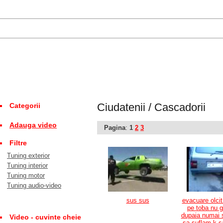
Ciudatenii / Cascadorii
Categorii
Adauga video
Pagina
:
1
2
3
Filtre
Tuning exterior
Tuning interior
Tuning motor
Tuning audio-video
sus sus
evacuare olcit
pe toba nu 
dupaia numai 
Video - cuvinte cheie
sa suflam k s