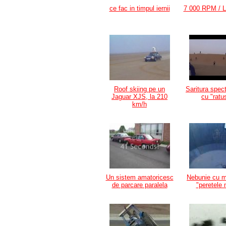
ce fac in timpul iernii
7 000 RPM / 
Roof skiing pe un
Saritura spec
Jaguar XJS, la 210
cu "ratu
km/h
Un sistem amatoricesc
Nebunie cu m
de parcare paralela
"peretele 