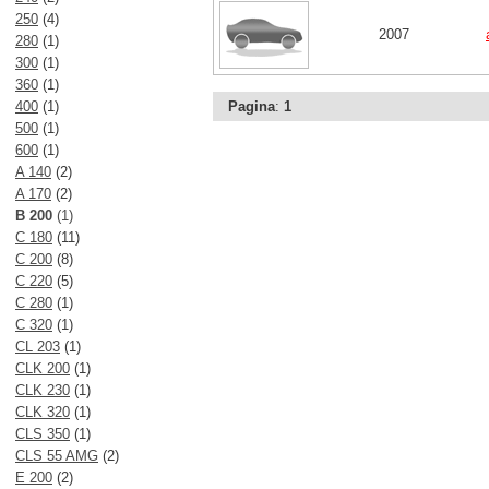
250
(4)
2007
280
(1)
300
(1)
360
(1)
400
(1)
Pagina
:
1
500
(1)
600
(1)
A 140
(2)
A 170
(2)
B 200
(1)
C 180
(11)
C 200
(8)
C 220
(5)
C 280
(1)
C 320
(1)
CL 203
(1)
CLK 200
(1)
CLK 230
(1)
CLK 320
(1)
CLS 350
(1)
CLS 55 AMG
(2)
E 200
(2)