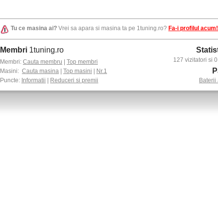
Tu ce masina ai?
Vrei sa apara si masina ta pe 1tuning.ro?
Fa-i profilul acum!
Membri
1tuning.ro
Statis
127 vizitatori si
Membri:
Cauta membru
|
Top membri
P
Masini:
Cauta masina
|
Top masini
|
Nr.1
Puncte:
Informatii
|
Reduceri si premii
Baterii