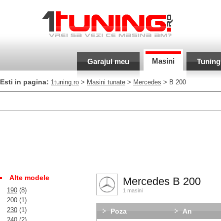
Masini
Garajul meu
Tuning
Esti in pagina:
1tuning.ro
>
Masini tunate
>
Mercedes
> B 200
Alte modele
Mercedes B 200
190
(8)
1 masini
200
(1)
230
(1)
Poza
An
240
(2)