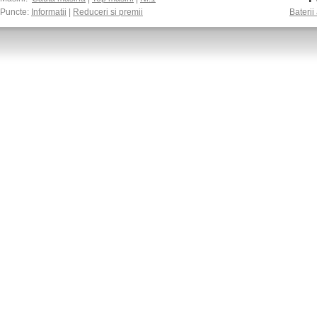
Puncte:
Informatii
|
Reduceri si premii
Baterii