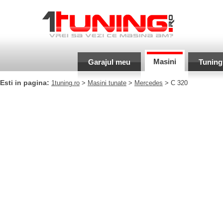
Masini
Garajul meu
Tuning
Esti in pagina:
1tuning.ro
>
Masini tunate
>
Mercedes
> C 320