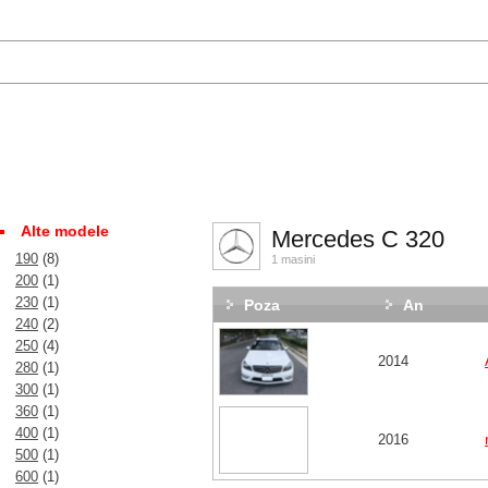
Alte modele
Mercedes C 320
190
(8)
1 masini
200
(1)
230
(1)
Poza
An
240
(2)
250
(4)
2014
280
(1)
300
(1)
360
(1)
400
(1)
2016
500
(1)
600
(1)