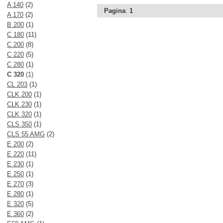
A 140
(2)
Pagina
:
1
A 170
(2)
B 200
(1)
C 180
(11)
C 200
(8)
C 220
(5)
C 280
(1)
C 320
(1)
CL 203
(1)
CLK 200
(1)
CLK 230
(1)
CLK 320
(1)
CLS 350
(1)
CLS 55 AMG
(2)
E 200
(2)
E 220
(11)
E 230
(1)
E 250
(1)
E 270
(3)
E 280
(1)
E 320
(5)
E 360
(2)