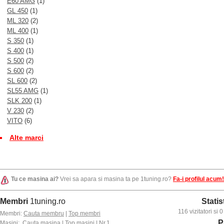
E60 AMG
(1)
GL 450
(1)
ML 320
(2)
ML 400
(1)
S 350
(1)
S 400
(1)
S 500
(2)
S 600
(2)
SL 600
(2)
SL55 AMG
(1)
SLK 200
(1)
V 230
(2)
VITO
(6)
Alte marci
Tu ce masina ai?
Vrei sa apara si masina ta pe 1tuning.ro?
Fa-i profilul acum!
Membri
1tuning.ro
Statis
116 vizitatori si
Membri:
Cauta membru
|
Top membri
P
Masini:
Cauta masina
|
Top masini
|
Nr.1