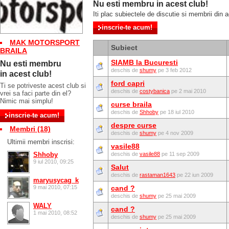
Nu esti membru in acest club!
Iti plac subiectele de discutie si membrii din a
MAK MOTORSPORT
Subiect
BRAILA
SIAMB la Bucuresti
Nu esti membru
deschis de
shumy
pe 3 feb 2012
in acest club!
ford capri
Ti se potriveste acest club si
deschis de
costybanica
pe 2 mai 2010
vrei sa faci parte din el?
Nimic mai simplu!
curse braila
deschis de
Shhoby
pe 18 iul 2010
despre curse
Membri (18)
deschis de
shumy
pe 4 nov 2009
Ultimii membri inscrisi:
vasile88
Shhoby
deschis de
vasile88
pe 11 sep 2009
9 iul 2010, 09:25
Salut
deschis de
rastaman1643
pe 22 iun 2009
maryusycag_k
9 mai 2010, 07:15
cand ?
deschis de
shumy
pe 25 mai 2009
WALY
cand ?
1 mai 2010, 08:52
deschis de
shumy
pe 25 mai 2009