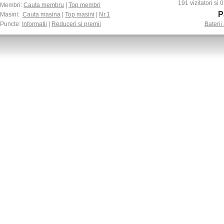
191 vizitatori si
Membri:
Cauta membru
|
Top membri
P
Masini:
Cauta masina
|
Top masini
|
Nr.1
Puncte:
Informatii
|
Reduceri si premii
Baterii