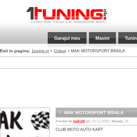
Garajul meu
Masini
Tunin
Esti in pagina:
1tuning.ro
>
Cluburi
> MAK MOTORSPORT BRAILA
MAK MOTORSPORT BRAILA
Fondat de
nedy19
pe:
03-12-2008 |
Mesaje:
20
CLUB MOTO AUTO KART