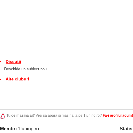
Discutii
Deschide un subiect nou
Alte cluburi
Tu ce masina ai?
Vrei sa apara si masina ta pe 1tuning.ro?
Fa-i profilul acum!
Membri
1tuning.ro
Statis